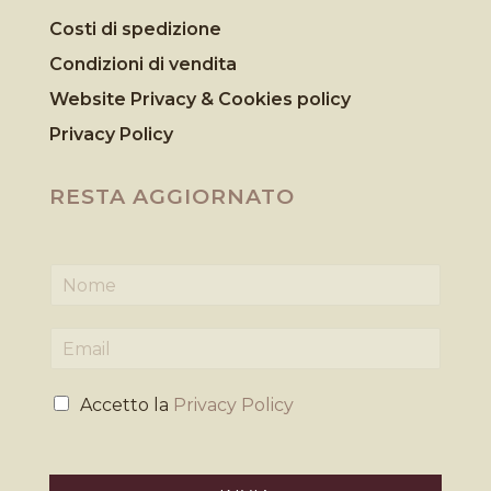
Costi di spedizione
Condizioni di vendita
Website Privacy & Cookies
policy
Privacy Policy
RESTA AGGIORNATO
N
o
m
E
e
m
*
a
P
i
Accetto la
Privacy Policy
r
l
i
*
v
a