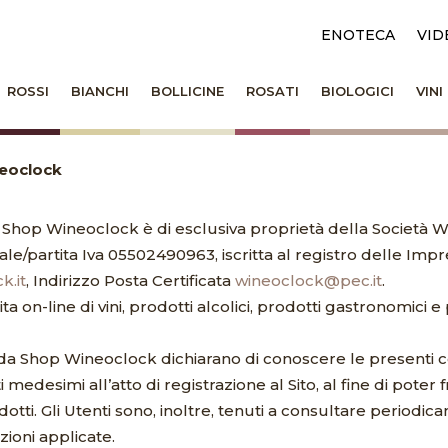
ENOTECA
VID
ROSSI
BIANCHI
BOLLICINE
ROSATI
BIOLOGICI
VIN
neoclock
o Shop Wineoclock è di esclusiva proprietà della Società Wi
le/partita Iva 05502490963, iscritta al registro delle Impr
k.it
, Indirizzo Posta Certificata
wineoclock@pec.it
.
a on-line di vini, prodotti alcolici, prodotti gastronomici 
erti da Shop Wineoclock dichiarano di conoscere le presenti 
edesimi all’atto di registrazione al Sito, al fine di poter 
dotti. Gli Utenti sono, inoltre, tenuti a consultare period
zioni applicate.