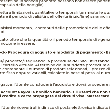
resenti nella scheda prodotto possono non essere perfe
capsula della bottiglia).
etta a limitazioni quantitative o temporali, terminate le q
ata e il periodo di validità dell’offerta (inizio/fine) saranno
alsiasi momento, i contenuti delle promozioni e delle off
ti.
icato, oltre che la quantità o il periodo temporale di vige
omozione in essere.
ck- Procedura di acquisto e modalità di pagamento- Es
l/i prodotto/i seguendo la procedura del Sito, utilizzando 
nel carrello virtuale. Al termine della suddetta procedur
o contenente il numero di prodotti selezionati, il prezzo di
fisso oppure variabili, calcolate in base al peso, al numero
ogativa, l’Utente concluderà l’acquisto e dovrà procedere
account PayPal e bonifico bancario. Gli Utenti che non
 di credito e carte prepagate dei circuiti Visa, Masterca
tente riceverà all’indirizzo di posta elettronica indicato i