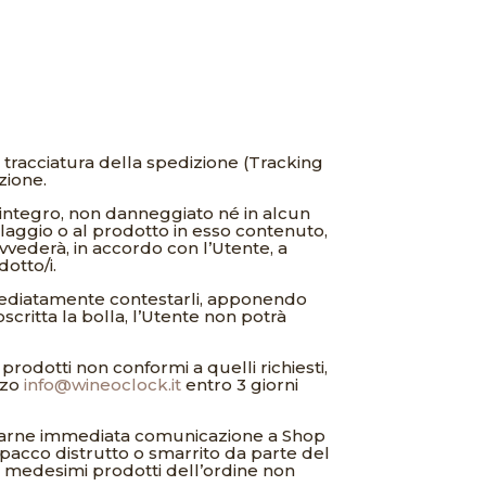
di tracciatura della spedizione (Tracking
zione.
 integro, non danneggiato né in alcun
allaggio o al prodotto in esso contenuto,
vederà, in accordo con l’Utente, a
otto/i.
mediatamente contestarli, apponendo
oscritta la bolla, l’Utente non potrà
odotti non conformi a quelli richiesti,
zzo
info@wineoclock.it
entro 3 giorni
à darne immediata comunicazione a Shop
 pacco distrutto o smarrito da parte del
medesimi prodotti dell’ordine non