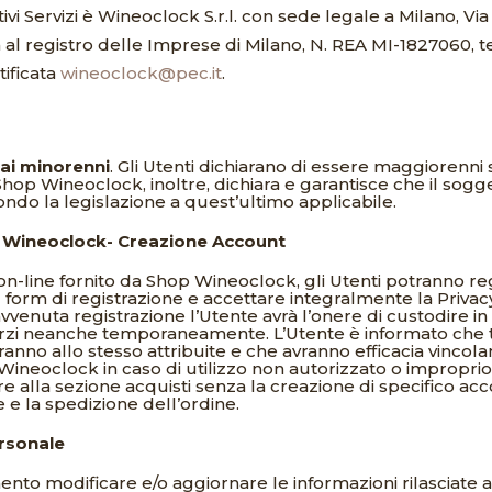
ivi Servizi è Wineoclock S.r.l. con sede legale a Milano, V
ta al registro delle Imprese di Milano, N. REA MI-1827060, t
tificata
wineoclock@pec.it
.
a ai minorenni
.
Gli Utenti dichiarano di essere maggiorenni 
Shop Wineoclock, inoltre, dichiara e garantisce che il sogg
ndo la legislazione a quest’ultimo applicabile.
p Wineoclock- Creazione Account
ta on-line fornito da Shop Wineoclock, gli Utenti potranno r
i nel form di registrazione e accettare integralmente la Priva
 avvenuta registrazione l’Utente avrà l’onere di custodire i
zi neanche temporaneamente. L’Utente è informato che tutti
anno allo stesso attribuite e che avranno efficacia vincola
neoclock in caso di utilizzo non autorizzato o improprio 
edere alla sezione acquisti senza la creazione di specifico
e e la spedizione dell’ordine.
ersonale
mento modificare e/o aggiornare le informazioni rilasciate