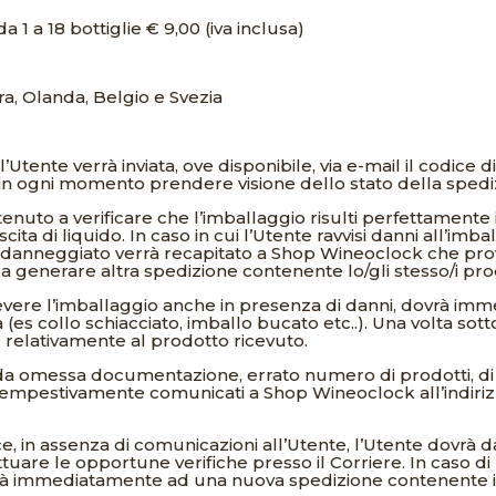
a 1 a 18 bottiglie € 9,00 (iva inclusa)
ra, Olanda, Belgio e Svezia
l’Utente verrà inviata, ove disponibile, via e-mail il codice 
 in ogni momento prendere visione dello stato della spedi
nuto a verificare che l’imballaggio risulti perfettamente
ta di liquido. In caso in cui l’Utente ravvisi danni all’imb
o danneggiato verrà recapitato a Shop Wineoclock che prov
a generare altra spedizione contenente lo/gli stesso/i prod
vere l’imballaggio anche in presenza di danni, dovrà im
a (es collo schiacciato, imballo bucato etc..). Una volta sott
 relativamente al prodotto ricevuto.
a omessa documentazione, errato numero di prodotti, di pr
 tempestivamente comunicati a Shop Wineoclock all’indiri
e, in assenza di comunicazioni all’Utente, l’Utente dovr
tuare le opportune verifiche presso il Corriere. In caso di
rà immediatamente ad una nuova spedizione contenente i 