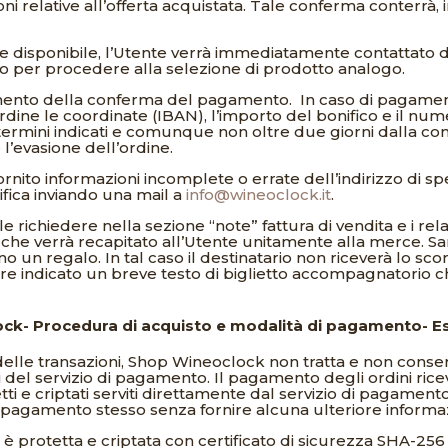
 relative all’offerta acquistata. Tale conferma conterrà, in
se disponibile, l’Utente verrà immediatamente contattato
o o per procedere alla selezione di prodotto analogo.
mento della conferma del pagamento.
In caso di pagame
dine le coordinate (IBAN), l’importo del bonifico e il nu
 termini indicati e comunque non oltre due giorni dalla con
l’evasione dell’ordine.
fornito informazioni incomplete o errate dell’indirizzo di 
fica inviando una mail a
info@wineoclock.it
.
 richiedere nella sezione “note” fattura di vendita e i relat
che verrà recapitato all’Utente unitamente alla merce. Sarà
o un regalo. In tal caso il destinatario non riceverà lo scon
sere indicato un breve testo di biglietto accompagnatorio ch
ck- Procedura di acquisto e modalità di pagamento- Es
 e delle transazioni, Shop Wineoclock non tratta e non conser
i del servizio di pagamento. Il pagamento degli ordini ricevu
i e criptati serviti direttamente dal servizio di pagamento
pagamento stesso senza fornire alcuna ulteriore informaz
 protetta e criptata con certificato di sicurezza SHA-256 c