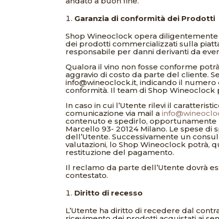
andato a buon fine.
Garanzia di conformità dei Prodotti
Shop Wineoclock opera diligentemente e in
dei prodotti commercializzati sulla pia
responsabile per danni derivanti da event
Qualora il vino non fosse conforme potrà
aggravio di costo da parte del cliente. S
info@wineoclock.it, indicando il numero 
conformità. Il team di Shop Wineoclock 
In caso in cui l’Utente rilevi il caratter
comunicazione via mail a
info@wineocloc
contenuto e spedirlo, opportunamente ri
Marcello 93- 20124 Milano. Le spese di sp
dell’Utente. Successivamente un consule
valutazioni, lo Shop Wineoclock potrà, qu
restituzione del pagamento.
Il reclamo da parte dell’Utente dovrà es
contestato.
Diritto di recesso
L’Utente ha diritto di recedere dal contr
ricevimento dei prodotti acquistati ai se