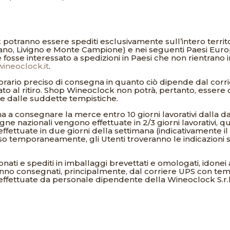
k potranno essere spediti esclusivamente sull’intero territ
cano, Livigno e Monte Campione) e nei seguenti Paesi Europe
 fosse interessato a spedizioni in Paesi che non rientrano i
ineoclock.it
.
rario preciso di consegna in quanto ciò dipende dal corrier
cato al ritiro. Shop Wineoclock non potrà, pertanto, essere
te dalle suddette tempistiche.
a consegnare la merce entro 10 giorni lavorativi dalla dat
 nazionali vengono effettuate in 2/3 giorni lavorativi, quel
fettuate in due giorni della settimana (indicativamente il m
 temporaneamente, gli Utenti troveranno le indicazioni su
onati e spediti in imballaggi brevettati e omologati, idonei a
ranno consegnati, principalmente, dal corriere UPS con temp
effettuate da personale dipendente della Wineoclock S.r.l