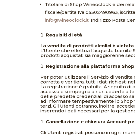
Titolare di Shop Wineoclock e dei relat
fiscale/partita Iva 05502490963, iscrit
info@wineoclock.it
, Indirizzo Posta Cer
Requisiti di età
La vendita di prodotti alcolici è vietat
L’Utente che effettua l’acquisto tramite 
prodotti acquistati sia maggiorenne seco
Registrazione alla piattaforma Sho
Per poter utilizzare il Servizio di vendi
corretta e veritiera, tutti i dati richiest
La registrazione è gratuita. A seguito di
accesso e si impegna a non cederle a ter
delle predette credenziali di accesso sar
ad informare tempestivamente lo Shop Wi
terzi. Gli Utenti potranno, inoltre, acc
inserendo i dati necessari per la gestion
Cancellazione e chiusura Account p
Gli Utenti registrati possono in ogni mo