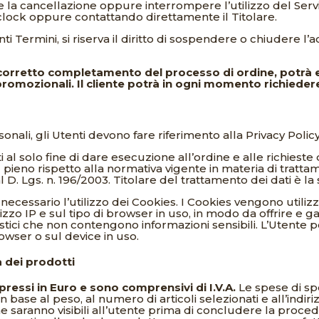
rne la cancellazione oppure interrompere l’utilizzo del Ser
clock oppure contattando direttamente il Titolare.
senti Termini, si riserva il diritto di sospendere o chiudere
l corretto completamento del processo di ordine, potrà es
promozionali. Il cliente potrà in ogni momento richiedere 
rsonali, gli Utenti devono fare riferimento alla Privacy Pol
ati al solo fine di dare esecuzione all’ordine e alle richies
 pieno rispetto alla normativa vigente in materia di trattam
 D. Lgs. n. 196/2003. Titolare del trattamento dei dati è la 
necessario l’utilizzo dei Cookies. I Cookies vengono utilizz
irizzo IP e sul tipo di browser in uso, in modo da offrire e g
atistici che non contengono informazioni sensibili. L’Utente 
rowser o sul device in uso.
à dei prodotti
pressi in Euro e sono comprensivi di I.V.A.
Le spese di sp
n base al peso, al numero di articoli selezionati e all’indir
ione saranno visibili all’utente prima di concludere la proc