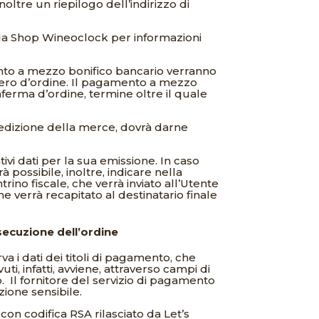
oltre un riepilogo dell’indirizzo di
 da Shop Wineoclock per informazioni
nto a mezzo bonifico bancario verranno
mero d’ordine. Il pagamento a mezzo
ferma d’ordine, termine oltre il quale
spedizione della merce, dovrà darne
ivi dati per la sua emissione. In caso
 possibile, inoltre, indicare nella
trino fiscale, che verrà inviato all’Utente
e verrà recapitato al destinatario finale
ecuzione dell’ordine
va i dati dei titoli di pagamento, che
ti, infatti, avviene, attraverso campi di
.
Il fornitore del servizio di pagamento
ione sensibile.
on codifica RSA rilasciato da Let’s