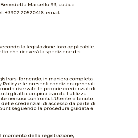
ia Benedetto Marcello 93, codice
el. +3902.20520416, email:
secondo la legislazione loro applicabile.
etto che riceverà la spedizione dei
egistrarsi fornendo, in maniera completa,
cy Policy e le presenti condizioni generali.
n modo riservato le proprie credenziali di
 gli atti compiuti tramite l’utilizzo
nte nei suoi confronti. L’Utente è tenuto
delle credenziali di accesso da parte di
 account seguendo la procedura guidata e
 al momento della registrazione,