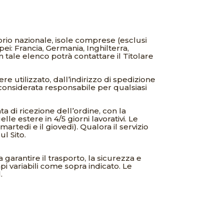
orio nazionale, isole comprese (esclusi
i: Francia, Germania, Inghilterra,
n tale elenco potrà contattare il Titolare
e utilizzato, dall’indirizzo di spedizione
 considerata responsabile per qualsiasi
a di ricezione dell’ordine, con la
le estere in 4/5 giorni lavorativi. Le
artedi e il giovedi). Qualora il servizio
l Sito.
 garantire il trasporto, la sicurezza e
i variabili come sopra indicato. Le
.