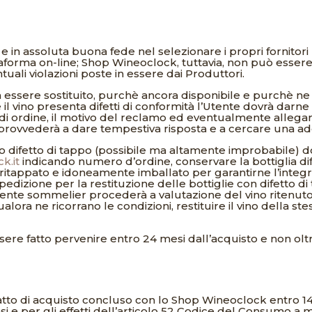
 assoluta buona fede nel selezionare i propri fornitori Pro
ttaforma on-line; Shop Wineoclock, tuttavia, non può esse
uali violazioni poste in essere dai Produttori.
 essere sostituito, purchè ancora disponibile e purchè ne 
e il vino presenta difetti di conformità l’Utente dovrà darn
di ordine, il motivo del reclamo ed eventualmente allegar
provvederà a dare tempestiva risposta e a cercare una a
istico difetto di tappo (possibile ma altamente improbabile)
k.it
indicando numero d’ordine, conservare la bottiglia di
tappato e idoneamente imballato per garantirne l’integrit
edizione per la restituzione delle bottiglie con difetto d
nte sommelier procederà a valutazione del vino ritenuto 
alora ne ricorrano le condizioni, restituire il vino della s
sere fatto pervenire entro 24 mesi dall’acquisto e non olt
atto di acquisto concluso con lo Shop Wineoclock entro 14 g
nsi e per gli effetti dell’articolo 52 Codice del Consumo a