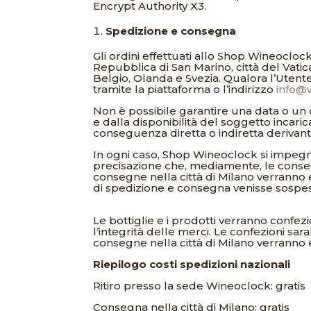
Encrypt Authority X3.
Spedizione e consegna
Gli ordini effettuati allo Shop Wineocloc
Repubblica di San Marino, città del Vati
Belgio, Olanda e Svezia. Qualora l’Utente
tramite la piattaforma o l’indirizzo
info@w
Non è possibile garantire una data o un o
e dalla disponibilità del soggetto incari
conseguenza diretta o indiretta derivan
In ogni caso, Shop Wineoclock si impegna 
precisazione che, mediamente, le consegne
consegne nella città di Milano verranno ef
di spedizione e consegna venisse sospeso
Le bottiglie e i prodotti verranno confezi
l’integrità delle merci. Le confezioni sa
consegne nella città di Milano verranno 
Riepilogo costi spedizioni nazionali
Ritiro presso la sede Wineoclock: gratis
Consegna nella città di Milano: gratis