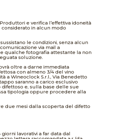
duttori e verifica l’effettiva idoneità
re considerato in alcun modo
sussistano le condizioni, senza alcun
e comunicazione via mail a
e qualche fotografia attestante la non
deguata soluzione.
 dovrà oltre a darne immediata
fettosa con almeno 3/4 del vino
à a Wineoclock S.r.l., Via Benedetto
i tappo saranno a carico esclusivo
difettoso e, sulla base delle sue
tessa tipologia oppure procedere alla
re due mesi dalla scoperta del difetto
iorni lavorativi a far data dal
 mezzo lettera raccomandata a.r (da