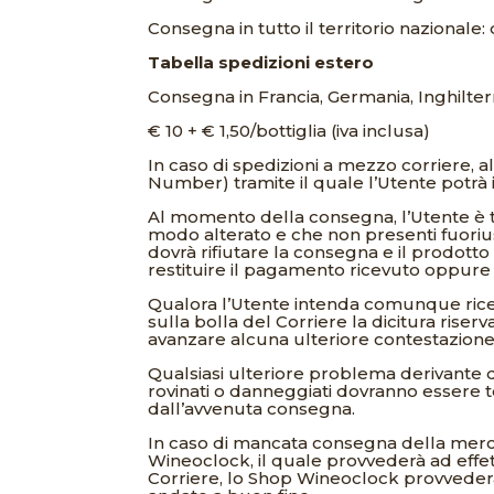
Consegna in tutto il territorio nazionale: d
Tabella spedizioni estero
Consegna in Francia, Germania, Inghilter
€ 10 + € 1,50/bottiglia (iva inclusa)
In caso di spedizioni a mezzo corriere, al
Number) tramite il quale l’Utente potrà
Al momento della consegna, l’Utente è te
modo alterato e che non presenti fuoriusci
dovrà rifiutare la consegna e il prodott
restituire il pagamento ricevuto oppure 
Qualora l’Utente intenda comunque rice
sulla bolla del Corriere la dicitura riserv
avanzare alcuna ulteriore contestazione
Qualsiasi ulteriore problema derivante d
rovinati o danneggiati dovranno essere
dall’avvenuta consegna.
In caso di mancata consegna della merc
Wineoclock, il quale provvederà ad effet
Corriere, lo Shop Wineoclock provvede