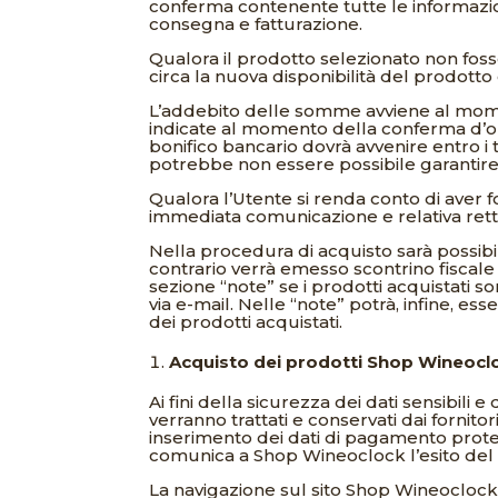
conferma contenente tutte le informazioni
consegna e fatturazione.
Qualora il prodotto selezionato non fos
circa la nuova disponibilità del prodott
L’addebito delle somme avviene al mo
indicate al momento della conferma d’or
bonifico bancario dovrà avvenire entro i
potrebbe non essere possibile garantire 
Qualora l’Utente si renda conto di aver 
immediata comunicazione e relativa retti
Nella procedura di acquisto sarà possibile
contrario verrà emesso scontrino fiscale 
sezione “note” se i prodotti acquistati son
via e-mail. Nelle “note” potrà, infine, es
dei prodotti acquistati.
Acquisto dei prodotti Shop Wineoclo
Ai fini della sicurezza dei dati sensibili
verranno trattati e conservati dai fornitor
inserimento dei dati di pagamento protett
comunica a Shop Wineoclock l’esito del 
La navigazione sul sito Shop Wineoclock è