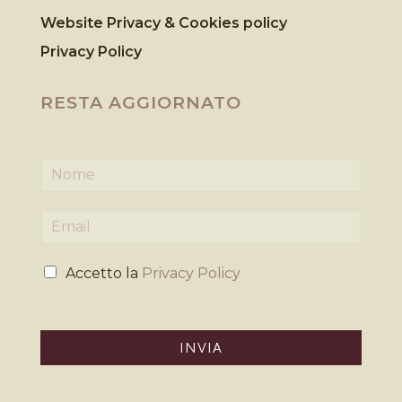
Website Privacy & Cookies
policy
Privacy Policy
RESTA AGGIORNATO
N
o
m
E
e
m
*
a
P
i
Accetto la
Privacy Policy
r
l
i
*
v
a
INVIA
c
y
*