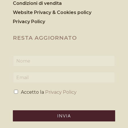
Condizioni di vendita
Website Privacy & Cookies
policy
Privacy Policy
RESTA AGGIORNATO
N
o
m
E
e
m
*
a
P
i
Accetto la
Privacy Policy
r
l
i
*
v
a
INVIA
c
y