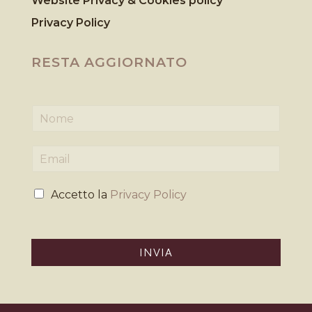
Website Privacy & Cookies
policy
Privacy Policy
RESTA AGGIORNATO
N
o
m
E
e
m
*
a
P
i
Accetto la
Privacy Policy
r
l
i
*
v
a
INVIA
c
y
*