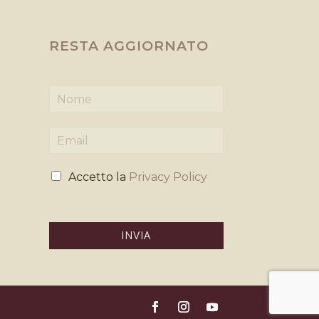
RESTA AGGIORNATO
N
o
m
E
e
m
*
a
P
i
Accetto la
Privacy Policy
r
l
i
*
v
a
INVIA
c
y
*