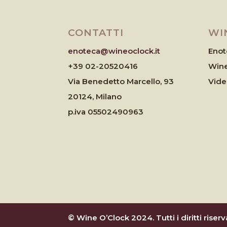
CONTATTI
WI
enoteca@wineoclock.it
Enot
+39 02-20520416
Wine
Via Benedetto Marcello, 93
Vid
20124, Milano
p.iva 05502490963
© Wine O’Clock 2024. Tutti i diritti riserva