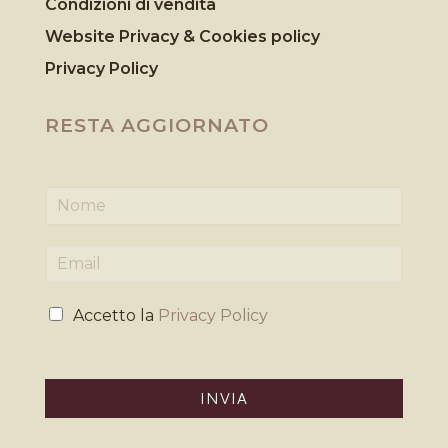
Condizioni di vendita
Website Privacy & Cookies
policy
Privacy Policy
RESTA AGGIORNATO
N
o
m
E
e
m
*
a
P
i
Accetto la
Privacy Policy
r
l
i
*
v
a
INVIA
c
y