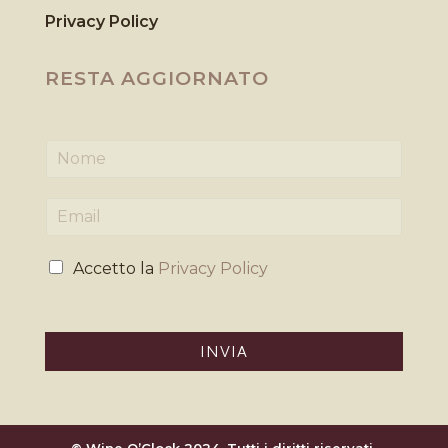
Privacy Policy
RESTA AGGIORNATO
N
o
m
E
e
m
*
a
P
i
Accetto la
Privacy Policy
r
l
i
*
v
a
INVIA
c
y
*
© Wine O’Clock 2024. Tutti i diritti riservati.