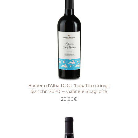
Barbera d’Alba DOC “I quattro conigli
bianchi” 2020 – Gabriele Scaglione
20,00
€