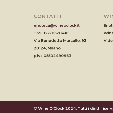
CONTATTI
WI
enoteca@wineoclock.it
Enot
+39 02-20520416
Wine
Via Benedetto Marcello, 93
Vid
20124, Milano
p.iva 05502490963
© Wine O’Clock 2024. Tutti i diritti riserva