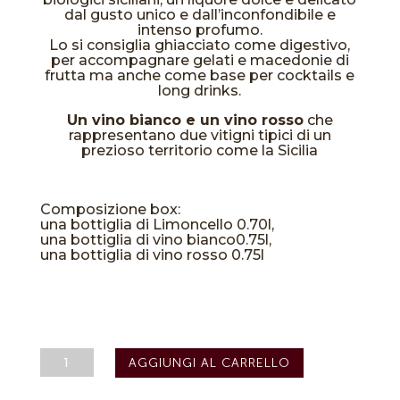
dal gusto unico e dall’inconfondibile e
intenso profumo.
Lo si consiglia ghiacciato come digestivo,
per accompagnare gelati e macedonie di
frutta ma anche come base per cocktails e
long drinks.
Un vino bianco e un vino rosso
che
rappresentano due vitigni tipici di un
prezioso territorio come la Sicilia
Composizione box:
una bottiglia di Limoncello 0.70l,
una bottiglia di vino bianco0.75l,
una bottiglia di vino rosso 0.75l
Sorsi
AGGIUNGI AL CARRELLO
Segreti
"Limoncello