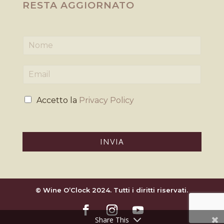
RESTA AGGIORNATO
N
o
m
E
e
m
*
a
P
i
Accetto la
Privacy Policy
r
l
i
*
v
a
INVIA
c
y
*
© Wine O’Clock 2024. Tutti i diritti riservati.
Share This