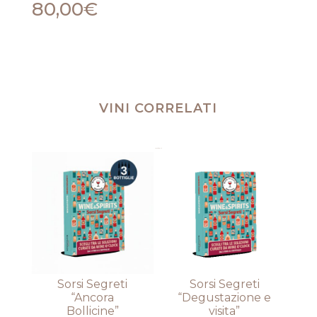
e
80,00
€
Vino"
quantità
VINI CORRELATI
Prodotti correlati
Sorsi Segreti
Sorsi Segreti
“Ancora
“Degustazione e
Bollicine”
visita”