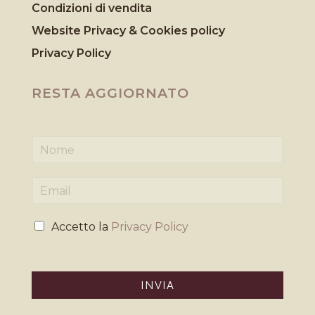
Condizioni di vendita
Website Privacy & Cookies
policy
Privacy Policy
RESTA AGGIORNATO
N
o
m
E
e
m
*
a
P
i
Accetto la
Privacy Policy
r
l
i
*
v
a
INVIA
c
y