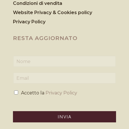
Condizioni di vendita
Website Privacy & Cookies
policy
Privacy Policy
RESTA AGGIORNATO
N
o
m
E
e
m
*
a
P
i
Accetto la
Privacy Policy
r
l
i
*
v
a
INVIA
c
y