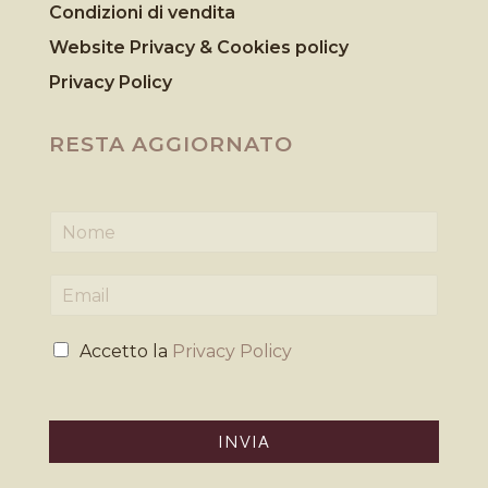
Condizioni di vendita
Website Privacy & Cookies
policy
Privacy Policy
RESTA AGGIORNATO
N
o
m
E
e
m
*
a
P
i
Accetto la
Privacy Policy
r
l
i
*
v
a
INVIA
c
y