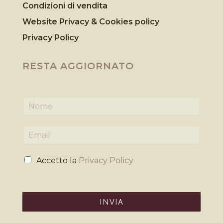
Condizioni di vendita
Website Privacy & Cookies
policy
Privacy Policy
RESTA AGGIORNATO
N
o
m
E
e
m
*
a
P
i
Accetto la
Privacy Policy
r
l
i
*
v
a
INVIA
c
y