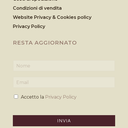
Condizioni di vendita
Website Privacy & Cookies
policy
Privacy Policy
RESTA AGGIORNATO
N
o
m
E
e
m
*
a
P
i
Accetto la
Privacy Policy
r
l
i
*
v
a
INVIA
c