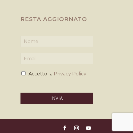
RESTA AGGIORNATO
N
o
m
E
e
m
*
a
P
i
Accetto la
Privacy Policy
r
l
i
*
v
a
INVIA
c
y
*