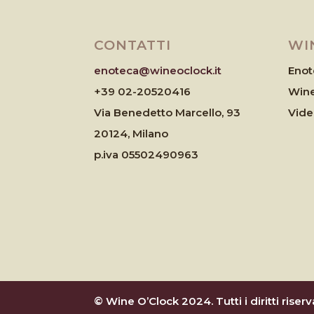
CONTATTI
WI
enoteca@wineoclock.it
Enot
+39 02-20520416
Wine
Via Benedetto Marcello, 93
Vid
20124, Milano
p.iva 05502490963
© Wine O’Clock 2024. Tutti i diritti riserva