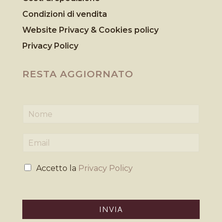
Condizioni di vendita
Website Privacy & Cookies
policy
Privacy Policy
RESTA AGGIORNATO
N
o
m
E
e
m
*
a
P
i
Accetto la
Privacy Policy
r
l
i
*
v
a
INVIA
c