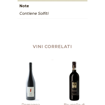
Note
Contiene Solfiti
VINI CORRELATI
Prodotti correlati
Romagna
Brunello di