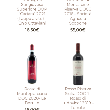
Sangiovese
Montalcino
Superiore DOP
Riserva DOCG
“Caciara” 2021
2016 – Società
(Tappo a vite) –
Agricola
Enio Ottaviani
Scopone
16,50
€
55,00
€
Rosso di
Rosso Riserva
Montepulciano
Sicilia DOC “Il
DOC 2020- Le
Rosso di
Bertille
Ludovico” 2019 –
Tenute
16,00
€