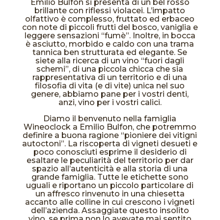
Emilio Bulfon si presenta di un bel rosso
brillante con riflessi violacei. L’impatto
olfattivo è complesso, fruttato ed erbaceo
con note di piccoli frutti del bosco, vaniglia e
leggere sensazioni “fumè”. Inoltre, in bocca
è asciutto, morbido e caldo con una trama
tannica ben strutturata ed elegante. Se
siete alla ricerca di un vino “fuori dagli
schemi”, di una piccola chicca che sia
rappresentativa di un territorio e di una
filosofia di vita (e di vite) unica nel suo
genere, abbiamo pane per i vostri denti,
anzi, vino per i vostri calici.
Diamo il benvenuto nella famiglia
Wineoclock a Emilio Bulfon, che potremmo
definire a buona ragione “pioniere dei vitigni
autoctoni”. La riscoperta di vigneti desueti e
poco conosciuti esprime il desiderio di
esaltare le peculiarità del territorio per dar
spazio all’autenticità e alla storia di una
grande famiglia. Tutte le etichette sono
uguali e riportano un piccolo particolare di
un affresco rinvenuto in una chiesetta
accanto alle colline in cui crescono i vigneti
dell’azienda. Assaggiate questo insolito
vino, se prima non lo avevate mai sentito