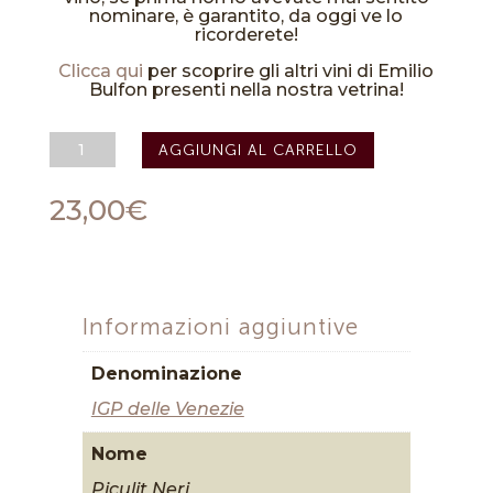
nominare, è garantito, da oggi ve lo
ricorderete!
Clicca qui
per scoprire gli altri vini di Emilio
Bulfon presenti nella nostra vetrina!
Piculit
AGGIUNGI AL CARRELLO
Neri
IGP
Delle
23,00
€
Venezie
2022
-
Emilio
Bulfon
quantità
Informazioni aggiuntive
Denominazione
IGP delle Venezie
Nome
Piculit Neri