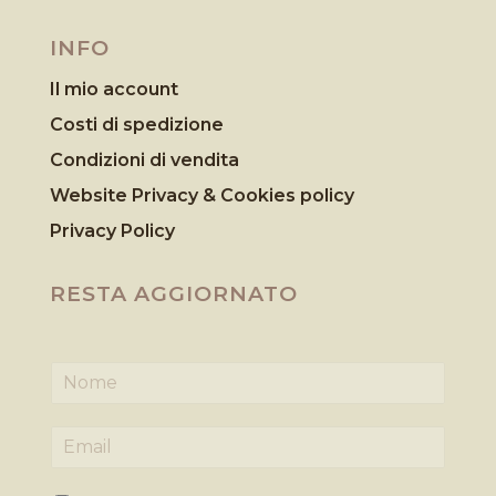
INFO
Il mio account
Costi di spedizione
Condizioni di vendita
Website Privacy & Cookies
policy
Privacy Policy
RESTA AGGIORNATO
N
o
m
E
e
m
*
a