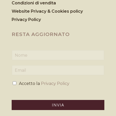
Condizioni di vendita
Website Privacy & Cookies
policy
Privacy Policy
RESTA AGGIORNATO
N
o
m
E
e
m
*
a
P
i
Accetto la
Privacy Policy
r
l
i
*
v
a
INVIA
c
y