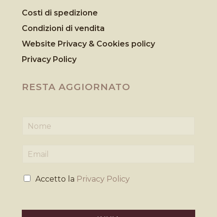
Costi di spedizione
Condizioni di vendita
Website Privacy & Cookies
policy
Privacy Policy
RESTA AGGIORNATO
N
o
m
E
e
m
*
a
P
i
Accetto la
Privacy Policy
r
l
i
*
v
a