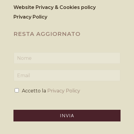
Website Privacy & Cookies
policy
Privacy Policy
RESTA AGGIORNATO
N
o
m
E
e
m
*
a
P
i
Accetto la
Privacy Policy
r
l
i
*
v
a
INVIA
c
y
*