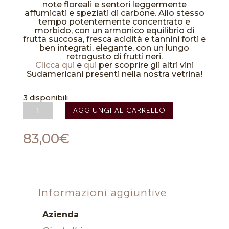
note floreali e sentori leggermente
affumicati e speziati di carbone. Allo stesso
tempo potentemente concentrato e
morbido, con un armonico equilibrio di
frutta succosa, fresca acidità e tannini forti e
ben integrati, elegante, con un lungo
retrogusto di frutti neri.
Clicca qui
e
qui
per scoprire gli altri vini
Sudamericani presenti nella nostra vetrina!
3 disponibili
Terrazas
AGGIUNGI AL CARRELLO
del
Norte
2016
83,00
€
-
Ojo
de
Ibiza
quantità
Informazioni aggiuntive
Azienda