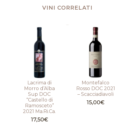
VINI CORRELATI
Prodotti correlati
Lacrima di
Montefalco
Morro d’Alba
Rosso DOC 2021
Sup DOC
– Scacciadiavoli
“Castello di
15,00
€
Ramosceto”
2021 Ma.Ri.Ca.
17,50
€