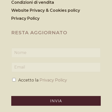
Condizioni di vendita
Website Privacy & Cookies
policy
Privacy Policy
RESTA AGGIORNATO
N
o
m
E
e
m
*
a
P
i
Accetto la
Privacy Policy
r
l
i
*
v
a
INVIA
c
y