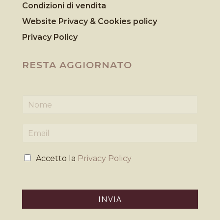
Condizioni di vendita
Website Privacy & Cookies
policy
Privacy Policy
RESTA AGGIORNATO
N
o
m
E
e
m
*
a
P
i
Accetto la
Privacy Policy
r
l
i
*
v
a
INVIA
c
y