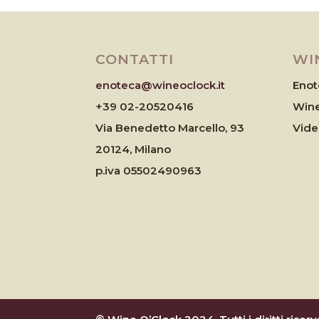
CONTATTI
WI
enoteca@wineoclock.it
Enot
+39 02-20520416
Wine
Via Benedetto Marcello, 93
Vid
20124, Milano
p.iva 05502490963