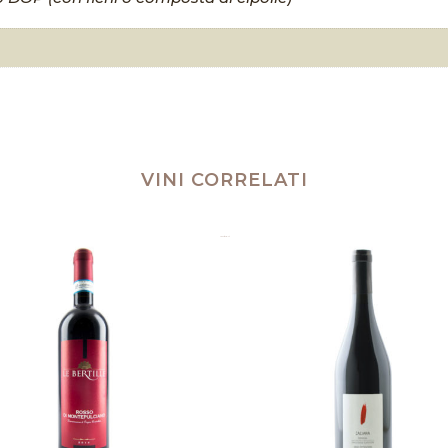
VINI CORRELATI
Prodotti correlati