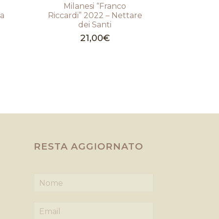
Milanesi “Franco
na
Riccardi” 2022 – Nettare
dei Santi
21,00
€
RESTA AGGIORNATO
N
o
m
E
e
m
*