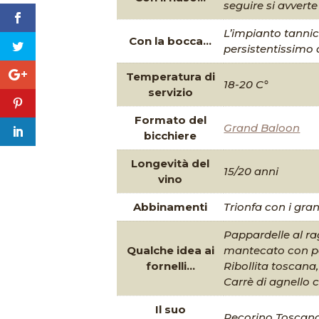
seguire si avverte
L’impianto tannic
Con la bocca...
persistentissimo a
Temperatura di
18-20 C°
servizio
Formato del
Grand Baloon
bicchiere
Longevità del
15/20 anni
vino
Abbinamenti
Trionfa con i gran
Pappardelle al rag
Qualche idea ai
mantecato con pec
fornelli...
Ribollita toscana,
Carrè di agnello 
Il suo
Pecorino Toscano