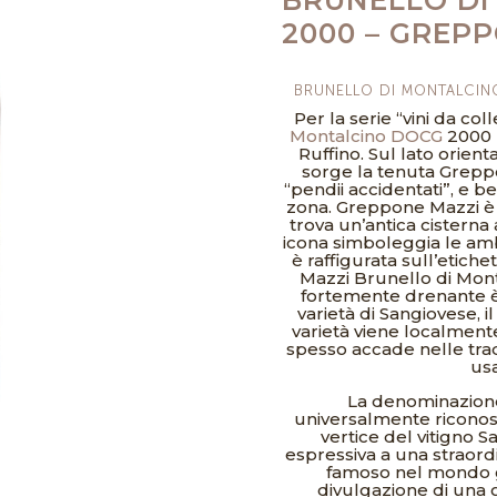
2000 – GREP
BRUNELLO DI MONTALCIN
Per la serie “vini da col
Montalcino DOCG
2000 
Ruffino. Sul lato orien
sorge la tenuta Greppo
“pendii accidentati”, e b
zona. Greppone Mazzi è un
trova un’antica cisterna
icona simboleggia le ambi
è raffigurata sull’etich
Mazzi Brunello di Monta
fortemente drenante è 
varietà di Sangiovese, 
varietà viene localmen
spesso accade nelle trad
usa
La denominazione
universalmente riconosc
vertice del vitigno 
espressiva a una straord
famoso nel mondo gr
divulgazione di una g