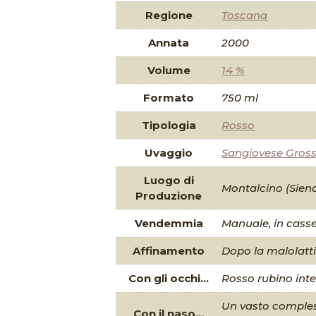
Regione
Toscana
Annata
2000
Volume
14 %
Formato
750 ml
Tipologia
Rosso
Uvaggio
Sangiovese Gross
Luogo di
Montalcino (Sien
Produzione
Vendemmia
Manuale, in casse
Affinamento
Dopo la malolattic
Con gli occhi...
Rosso rubino int
Un vasto compless
Con il naso...