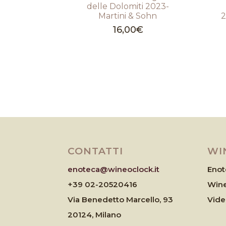
delle Dolomiti 2023-
Martini & Sohn
2
16,00
€
CONTATTI
WI
enoteca@wineoclock.it
Enot
+39 02-20520416
Wine
Via Benedetto Marcello, 93
Vid
20124, Milano