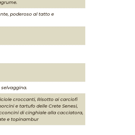
’agrume.
nte, poderoso al tatto e
e selvaggina.
iole croccanti, Risotto ai carciofi
rcini e tartufo delle Crete Senesi,
occoncini di cinghiale alla cacciatora,
atate e topinambur