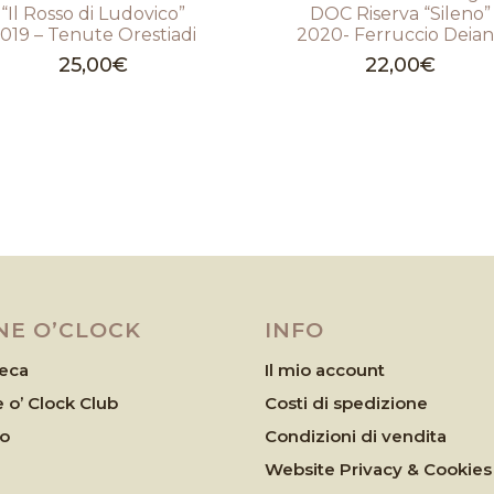
“Il Rosso di Ludovico”
DOC Riserva “Sileno”
019 – Tenute Orestiadi
2020- Ferruccio Deia
25,00
€
22,00
€
NE O’CLOCK
INFO
eca
Il mio account
 o’ Clock Club
Costi di spedizione
eo
Condizioni di vendita
Website Privacy & Cookies