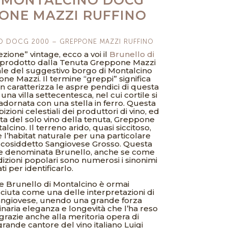
PONE MAZZI RUFFINO
O DOCG 2000 – GREPPONE MAZZI RUFFINO
lezione” vintage, ecco a voi il
Brunello di
prodotto dalla Tenuta Greppone Mazzi
tale del suggestivo borgo di Montalcino
ne Mazzi. Il termine “greppi” significa
en caratterizza le aspre pendici di questa
a villa settecentesca, nel cui cortile si
 adornata con una stella in ferro. Questa
zioni celestiali dei produttori di vino, ed
etta del solo vino della tenuta, Greppone
lcino. Il terreno arido, quasi siccitoso,
l’habitat naturale per una particolare
il cosiddetto Sangiovese Grosso. Questa
te denominata Brunello, anche se come
izioni popolari sono numerosi i sinonimi
ti per identificarlo.
 Brunello di Montalcino è ormai
iuta come una delle interpretazioni di
Sangiovese, unendo una grande forza
inaria eleganza e longevità che l’ha reso
azie anche alla meritoria opera di
rande cantore del vino italiano Luigi