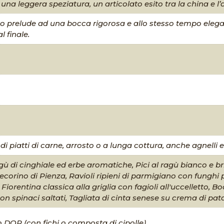
 una leggera speziatura, un articolato esito tra la china e l
o prelude ad una bocca rigorosa e allo stesso tempo elega
l finale.
di piatti di carne, arrosto o a lunga cottura, anche agnelli 
ù di cinghiale ed erbe aromatiche, Pici al ragù bianco e bric
orino di Pienza, Ravioli ripieni di parmigiano con funghi po
 Fiorentina classica alla griglia con fagioli all'uccelletto, B
con spinaci saltati, Tagliata di cinta senese su crema di p
 DOP (con fichi o composta di cipolle)