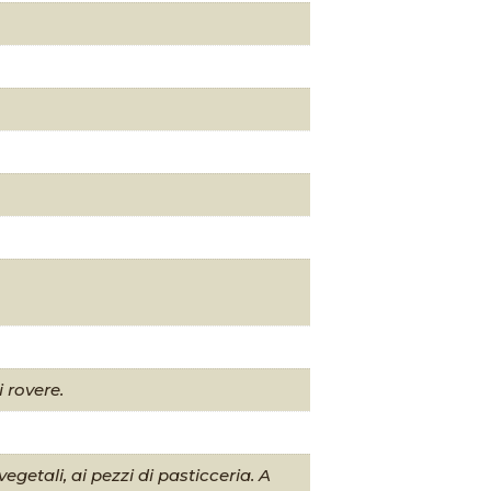
i rovere.
etali, ai pezzi di pasticceria. A