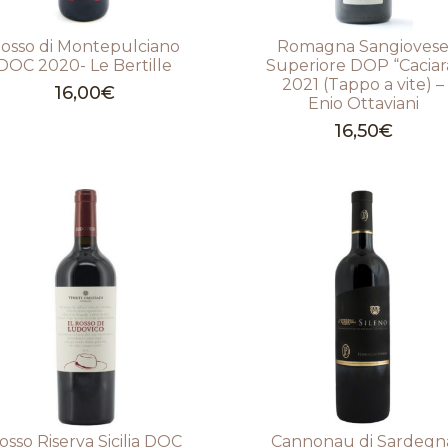
osso di Montepulciano
Romagna Sangioves
DOC 2020- Le Bertille
Superiore DOP “Caciar
2021 (Tappo a vite) –
16,00
€
Enio Ottaviani
16,50
€
osso Riserva Sicilia DOC
Cannonau di Sardegn