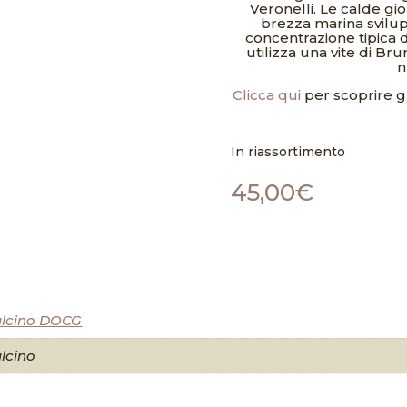
Veronelli. Le calde gio
brezza marina svilupp
concentrazione tipica d
utilizza una vite di Br
n
Clicca qui
per scoprire gli
In riassortimento
45,00
€
alcino DOCG
alcino