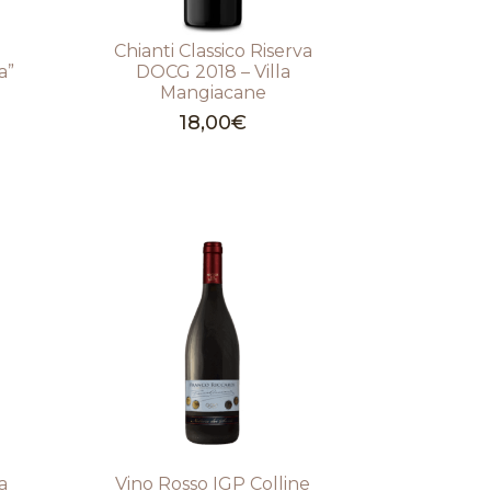
e
Chianti Classico Riserva
a”
DOCG 2018 – Villa
Mangiacane
18,00
€
a
Vino Rosso IGP Colline