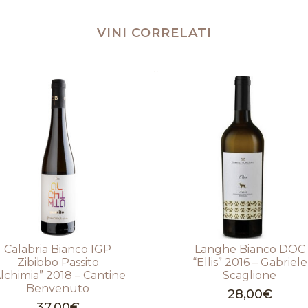
VINI CORRELATI
Prodotti correlati
Calabria Bianco IGP
Langhe Bianco DOC
Zibibbo Passito
“Ellis” 2016 – Gabriele
Alchimia” 2018 – Cantine
Scaglione
Benvenuto
28,00
€
37,00
€