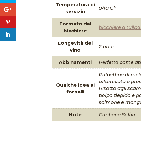
Temperatura di
8/10 C°
servizio
Formato del
bicchiere a tulip
bicchiere
Longevità del
2 anni
vino
Abbinamenti
Perfetto come ape
Polpettine di mel
affumicata e prosc
Qualche idea ai
Risotto agli scam
fornelli
polpo tiepido e pa
salmone e mang
Note
Contiene Solfiti