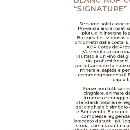
“SIGNATURE” 
Se siamo soliti associa
Provenza ai vini rosati
più! Ce lo insegna la 
Bormes-les-Mimosas un p
chilometri dalla costa. E
AOP Cotes de Prove
(Vermentino) con una 
risultato è un vino dal 
dai profumi freschi, 
perfettamente le note o
minerale, sapida e per
accompagnamento il Ba
capra t
Forse non tutti sanno
cinghiale, animale da
irruenza e coraggio 
stendardi nobiliari e neg
del cinghiale è simbolo d
e Benevento. E proprio a
complessa leggenda de
braccato da tutti i più le
storia, che una volta ucc