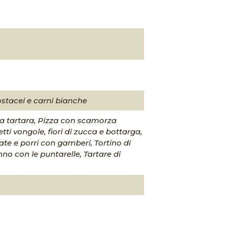
ostacei e carni bianche
sa tartara, Pizza con scamorza
tti vongole, fiori di zucca e bottarga,
ate e porri con gamberi, Tortino di
nno con le puntarelle, Tartare di