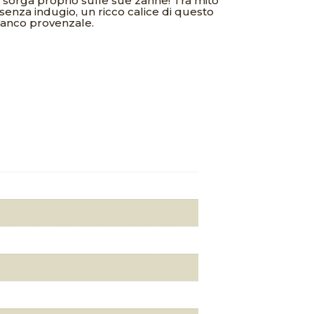
o sorga proprio sulle sue zanne! Tra mito
enza indugio, un ricco calice di questo
ianco provenzale.
rezzo
e
ttuale
:
0,00€.