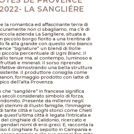
2022- LA SANGLIÉRE
re la romantica ed affascinante terra di
 sicuramente non ci sbagliamo, ma c’è di
piccola azienda La Sangliere, situata a
iccolo borgo fiorito a una trentina di
 lo fa alla grande con questo vino bianco
nce “Signature” un blend di Rolle
piccola percentuale di Ugni Blanc. Il
giallo tenue ma, al contempo, luminoso e
fruttati e minerali. Il sorso riprende
lfattive dimostrando una bella struttura
sistente. Il produttore consiglia come
non, formaggio prodotto con latte di
ipico dell’alta Provenza.
 che “sangliére” in francese significa
 secoli considerato simbolo di forza,
indomito. Presente da millenni negli
li stemmi di illustri famiglie, l’immagine
i tante città e luoghi storici come Chieti
 quest’ultima città è legata l’intricata e
l cinghiale di Calidonio, ricercato e
ggendari nomi di eroi greci. E, racconta la
iso il cinghiale fu sepolto in Campania e