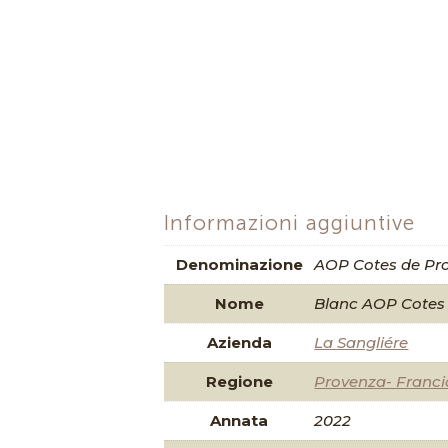
Informazioni aggiuntive
Denominazione
AOP Cotes de Pr
Nome
Blanc AOP Cotes 
Azienda
La Sangliére
Regione
Provenza- Franci
Annata
2022