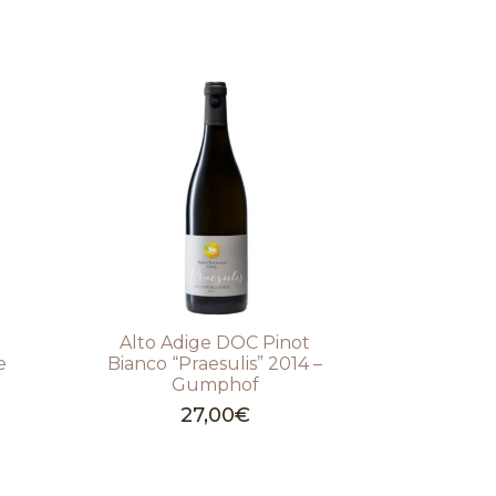
Alto Adige DOC Pinot
e
Bianco “Praesulis” 2014 –
Gumphof
27,00
€