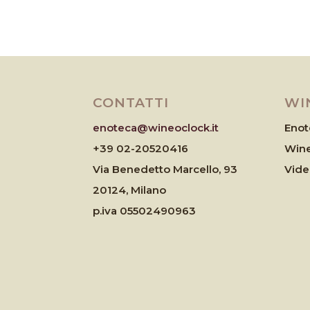
CONTATTI
WI
enoteca@wineoclock.it
Enot
+39 02-20520416
Wine
Via Benedetto Marcello, 93
Vid
20124, Milano
p.iva 05502490963