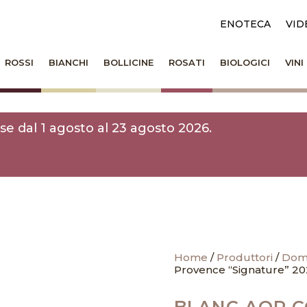
ENOTECA
VID
ROSSI
BIANCHI
BOLLICINE
ROSATI
BIOLOGICI
VIN
e dal 1 agosto al 23 agosto 2026.
Home
/
Produttori
/
Doma
Provence “Signature” 20
BLANC AOP C