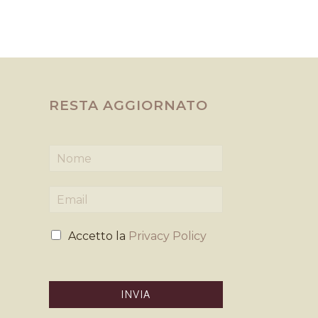
RESTA AGGIORNATO
N
o
m
E
e
m
*
a
P
i
Accetto la
Privacy Policy
r
l
i
*
v
a
INVIA
c