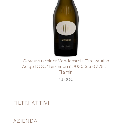
Gewurztraminer Vendemmia Tardiva Alto
Adige DOC “Terminum” 2020 (da 0.375 l)-
Tramin
43,00
€
FILTRI ATTIVI
AZIENDA