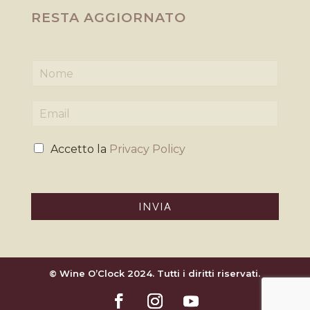
RESTA AGGIORNATO
N
o
m
E
e
m
*
a
P
i
Accetto la
Privacy Policy
r
l
i
*
v
a
INVIA
c
y
*
© Wine O’Clock 2024. Tutti i diritti riservati.