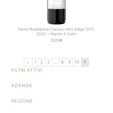
Santa Maddalena Classico Alto Adige DOC
2023 – Martini & Sohn
13,00
€
←
1
2
3
…
8
9
10
11
FILTRI ATTIVI
AZIENDA
REGIONE