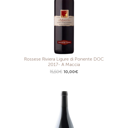
Rossese Riviera Ligure di Ponente DOC
2017- A Maccia
Il
Il
15,50
€
10,00
€
prezzo
prezzo
originale
attuale
era:
è:
15,50€.
10,00€.