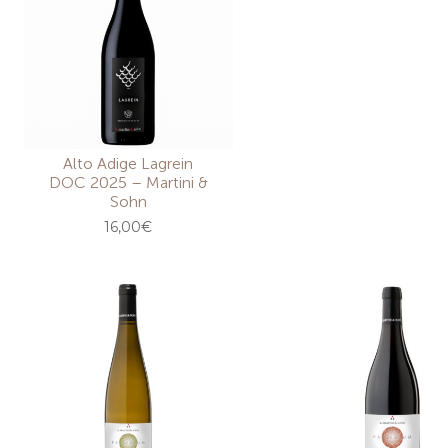
Alto Adige Lagrein
DOC 2025 – Martini &
Sohn
16,00
€