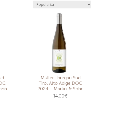
ud
Muller Thurgau Sud
DOC
Tirol Alto Adige DOC
Sohn
2024 – Martini & Sohn
l
14,00
€
prezzo
e
attuale
è:
10,00€.