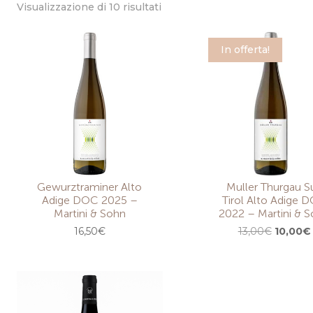
Popolarità
Visualizzazione di 10 risultati
In offerta!
Gewurztraminer Alto
Muller Thurgau S
Adige DOC 2025 –
Tirol Alto Adige 
Martini & Sohn
2022 – Martini & 
Il
I
16,50
€
13,00
€
10,00
€
prezzo
original
era:
13,00€.