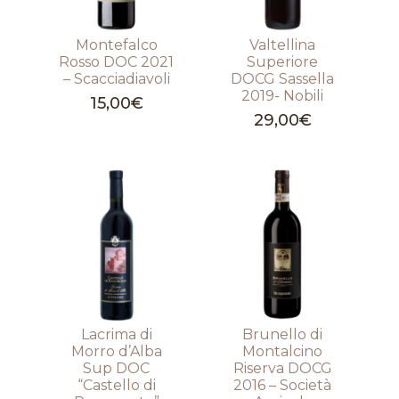
Montefalco
Valtellina
Rosso DOC 2021
Superiore
– Scacciadiavoli
DOCG Sassella
2019- Nobili
15,00
€
29,00
€
Lacrima di
Brunello di
Morro d’Alba
Montalcino
Sup DOC
Riserva DOCG
“Castello di
2016 – Società