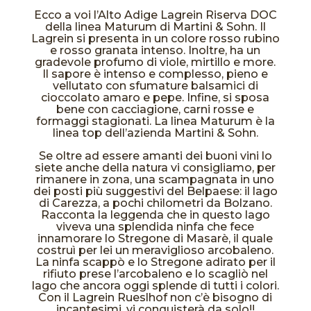
Ecco a voi l’Alto Adige Lagrein Riserva DOC
della linea Maturum di Martini & Sohn. Il
Lagrein si presenta in un colore rosso rubino
e rosso granata intenso. Inoltre, ha un
gradevole profumo di viole, mirtillo e more.
Il sapore è intenso e complesso, pieno e
vellutato con sfumature balsamici di
cioccolato amaro e pepe. Infine, si sposa
bene con cacciagione, carni rosse e
formaggi stagionati. La linea Maturum è la
linea top dell’azienda Martini & Sohn.
Se oltre ad essere amanti dei buoni vini lo
siete anche della natura vi consigliamo, per
rimanere in zona, una scampagnata in uno
dei posti più suggestivi del Belpaese: il lago
di Carezza, a pochi chilometri da Bolzano.
Racconta la leggenda che in questo lago
viveva una splendida ninfa che fece
innamorare lo Stregone di Masarè, il quale
costruì per lei un meraviglioso arcobaleno.
La ninfa scappò e lo Stregone adirato per il
rifiuto prese l’arcobaleno e lo scagliò nel
lago che ancora oggi splende di tutti i colori.
Con il Lagrein Rueslhof non c’è bisogno di
incantesimi, vi conquisterà da solo!!