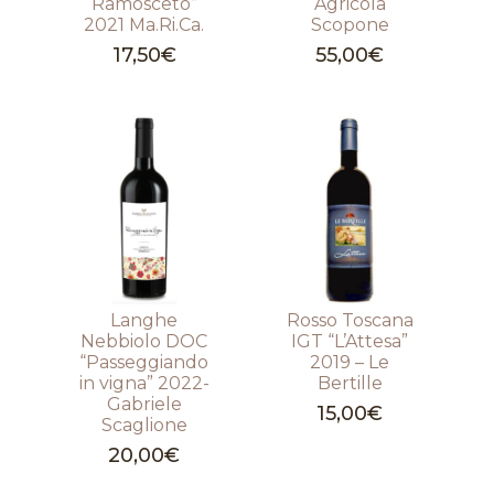
Ramosceto”
Agricola
2021 Ma.Ri.Ca.
Scopone
17,50
€
55,00
€
Langhe
Rosso Toscana
Nebbiolo DOC
IGT “L’Attesa”
“Passeggiando
2019 – Le
in vigna” 2022-
Bertille
Gabriele
15,00
€
Scaglione
20,00
€