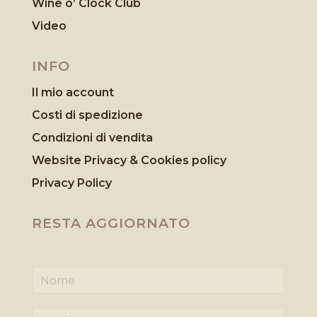
Wine o’ Clock Club
Video
INFO
Il mio account
Costi di spedizione
Condizioni di vendita
Website Privacy & Cookies
policy
Privacy Policy
RESTA AGGIORNATO
N
o
m
E
e