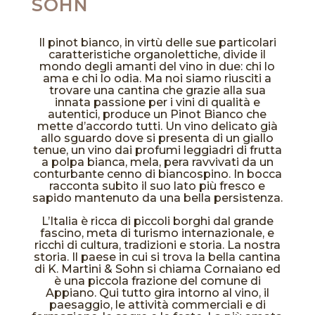
SOHN
Il pinot bianco, in virtù delle sue particolari
caratteristiche organolettiche, divide il
mondo degli amanti del vino in due: chi lo
ama e chi lo odia. Ma noi siamo riusciti a
trovare una cantina che grazie alla sua
innata passione per i vini di qualità e
autentici, produce un Pinot Bianco che
mette d’accordo tutti. Un vino delicato già
allo sguardo dove si presenta di un giallo
tenue, un vino dai profumi leggiadri di frutta
a polpa bianca, mela, pera ravvivati da un
conturbante cenno di biancospino. In bocca
racconta subito il suo lato più fresco e
sapido mantenuto da una bella persistenza.
L’Italia è ricca di piccoli borghi dal grande
fascino, meta di turismo internazionale, e
ricchi di cultura, tradizioni e storia. La nostra
storia. Il paese in cui si trova la bella cantina
di K. Martini & Sohn si chiama Cornaiano ed
è una piccola frazione del comune di
Appiano. Qui tutto gira intorno al vino, il
paesaggio, le attività commerciali e di