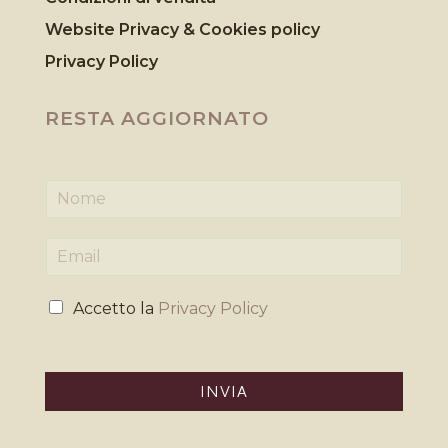
Website Privacy & Cookies
policy
Privacy Policy
RESTA AGGIORNATO
N
o
m
E
e
m
*
a
P
i
Accetto la
Privacy Policy
r
l
i
*
v
a
INVIA
c
y
*