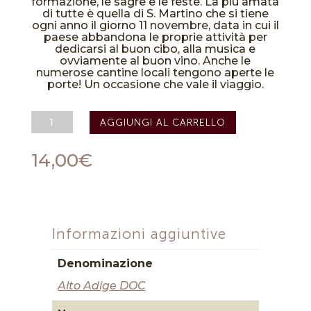
formazione, le sagre e le feste. La più amata
di tutte è quella di S. Martino che si tiene
ogni anno il giorno 11 novembre, data in cui il
paese abbandona le proprie attività per
dedicarsi al buon cibo, alla musica e
ovviamente al buon vino. Anche le
numerose cantine locali tengono aperte le
porte! Un occasione che vale il viaggio.
Pinot
AGGIUNGI AL CARRELLO
Bianco
Sud
Tirol
14,00
€
Alto
Adige
DOC
Weissburgunder
Lamm
2024
Informazioni aggiuntive
-
Martini
&
Denominazione
Sohn
quantità
Alto Adige DOC