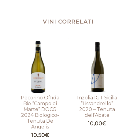
VINI CORRELATI
Prodotti correlati
Pecorino Offida
Inzolia IGT Sicilia
Bio “Campo di
“Lissandrello”
Marte” DOCG
2020 – Tenuta
2024 Biologico-
dell’Abate
Tenuta De
10,00
€
Angelis
10,50
€