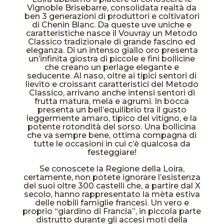
Vignoble Brisebarre, consolidata realtà da
ben 3 generazioni di produttori e coltivatori
di Chenin Blanc. Da queste uve uniche e
caratteristiche nasce il Vouvray un Metodo
Classico tradizionale di grande fascino ed
eleganza. Di un intenso giallo oro presenta
un’infinita giostra di piccole e fini bollicine
che creano un perlage elegante e
seducente. Al naso, oltre ai tipici sentori di
lievito e croissant caratteristici del Metodo
Classico, arrivano anche intensi sentori di
frutta matura, mela e agrumi. In bocca
presenta un bell’equilibrio tra il gusto
leggermente amaro, tipico del vitigno, e la
potente rotondità del sorso. Una bollicina
che va sempre bene, ottima compagna di
tutte le occasioni in cui c’è qualcosa da
festeggiare!
Se conoscete la Regione della Loira,
certamente, non potete ignorare l’esistenza
dei suoi oltre 300 castelli che, a partire dal X
secolo, hanno rappresentato la mèta estiva
delle nobili famiglie francesi. Un vero e
proprio “giardino di Francia”, in piccola parte
distrutto durante gli accesi moti della