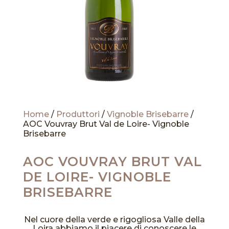
Home
/
Produttori
/
Vignoble Brisebarre
/
AOC Vouvray Brut Val de Loire- Vignoble
Brisebarre
AOC VOUVRAY BRUT VAL
DE LOIRE- VIGNOBLE
BRISEBARRE
Nel cuore della verde e rigogliosa Valle della
Loira abbiamo il piacere di conoscere le