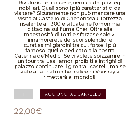
Rivoluzione francese, nemica dei privilegi
nobiliari. Quali sono i più caratteristici da
visitare? Sicuramente non può mancare una
visita al Castello di Chenonceau, fortezza
risalente al 1300 e situata nell’omonima
cittadina sul fiume Cher. Oltre alla
maestosità di torri e sfarzose sale vi
innamorerete dei suoi splendidi e
curatissimi giardini tra cui, forse il più
famoso, quello dedicato alla nostra
Caterina de’Medici. Se vi volete sbizzarrire in
un tour tra lussi, amori proibiti e intrighi di
palazzo continuate il giro tra i castelli, ma se
siete affaticati un bel calice di Vouvray vi
rimetterà al mondo!!!
AOC
AGGIUNGI AL CARRELLO
Vouvray
Brut
Val
22,00
€
de
Loire-
Vignoble
Brisebarre
quantità