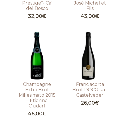
Prestige”- Ca’
Josè Michel et
del Bosco
Fils
32,00
€
43,00
€
Champagne
Franciacorta
Extra Brut
Brut DOCG s.a.-
Millesimato 2015
Castelveder
– Etienne
26,00
€
Oudart
46,00
€