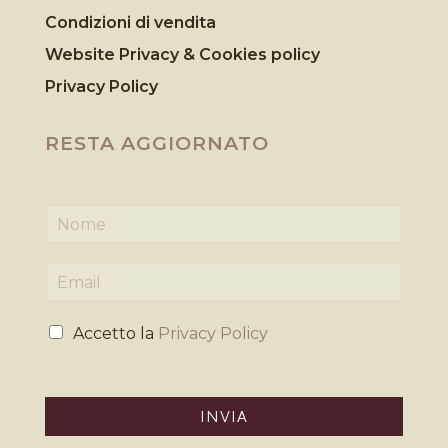
Condizioni di vendita
Website Privacy & Cookies
policy
Privacy Policy
RESTA AGGIORNATO
N
o
m
E
e
m
*
a
P
i
Accetto la
Privacy Policy
r
l
i
*
v
a
INVIA
c