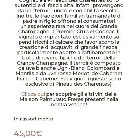
Cognac e il Pineaux des Charentes sono
autentici e di fascia alta. Infatti, provengono
da un “terroir” unico e con abilità secolari.
Inoltre, le tradizioni familiari tramandate di
padre in figlio offrono ai consumatori
un’esperienza rara nel cuore del Grande
Champagne, il Premier Cru del Cognac. Il
vigneto è impiantato esclusivamente su
pendii ricchi di calcare che favoriscono la
creazione di acquaviti di grande finezza,
particolarmente adatte all’affinamento in
botti di rovere, tipiche del terroir della
Grande Champagne. Il terroir è composto
da uve bianche Ugni-Blanc, Colombard e
Montils e da uve rosse Merlot, de Cabernet
Franc e Cabernet Sauvignon (queste sono
esclusive di Pineau des Charentes).
Clicca qui
per scoprire gli altri vini della
Maison Painturaud Freres presenti nella
nostra vetrina!
In riassortimento
45,00
€