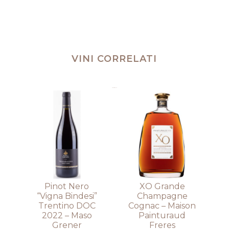
VINI CORRELATI
Prodotti correlati
Pinot Nero
XO Grande
“Vigna Bindesi”
Champagne
Trentino DOC
Cognac – Maison
2022 – Maso
Painturaud
Grener
Freres