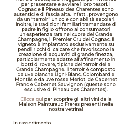
per presentare e avviare i loro tesori. I
Cognac e il Pineaux des Charentes sono
autentici e di fascia alta. Infatti, provengono
da un “terroir” unico e con abilità secolari.
Inoltre, le tradizioni familiari tramandate di
padre in figlio offrono ai consumatori
un’esperienza rara nel cuore del Grande
Champagne, il Premier Cru del Cognac. Il
vigneto è impiantato esclusivamente su
pendii ricchi di calcare che favoriscono la
creazione di acquaviti di grande finezza,
particolarmente adatte all’affinamento in
botti di rovere, tipiche del terroir della
Grande Champagne. Il terroir è composto
da uve bianche Ugni-Blanc, Colombard e
Montils e da uve rosse Merlot, de Cabernet
Franc e Cabernet Sauvignon (queste sono
esclusive di Pineau des Charentes).
Clicca qui
per scoprire gli altri vini della
Maison Painturaud Freres presenti nella
nostra vetrina!
In riassortimento