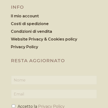
INFO
Il mio account
Costi di spedizione
Condizioni di vendita
Website Privacy & Cookies
policy
Privacy Policy
RESTA AGGIORNATO
N
o
m
E
e
m
*
a
P
i
Accetto la
Privacy Policy