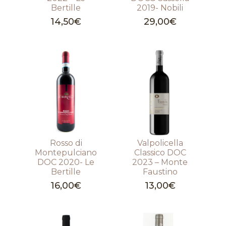
Bertille
2019- Nobili
14,50
€
29,00
€
Rosso di
Valpolicella
Montepulciano
Classico DOC
DOC 2020- Le
2023 – Monte
Bertille
Faustino
16,00
€
13,00
€