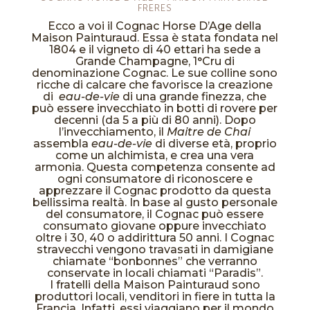
FRERES
Ecco a voi il Cognac Horse D’Age della
Maison Painturaud. Essa è stata fondata nel
1804 e il vigneto di 40 ettari ha sede a
Grande Champagne, 1°Cru di
denominazione Cognac. Le sue colline sono
ricche di calcare che favorisce la creazione
di
eau-de-vie
di una grande finezza, che
può essere invecchiato in botti di rovere per
decenni
(da 5 a più di 80 anni)
.
Dopo
l’invecchiamento, il
Maitre de Chai
assembla
eau-de-vie
di diverse età, proprio
come un alchimista, e crea una vera
armonia. Questa competenza consente ad
ogni consumatore di riconoscere e
apprezzare il Cognac prodotto da questa
bellissima realtà.
In base al gusto personale
del consumatore, il Cognac può essere
consumato giovane oppure invecchiato
oltre i 30, 40 o addirittura 50 anni. I Cognac
stravecchi vengono travasati in damigiane
chiamate “bonbonnes” che verranno
conservate in locali chiamati “Paradis”.
I fratelli della Maison Painturaud sono
produttori locali, venditori in fiere in tutta la
Francia. Infatti, essi viaggiano per il mondo