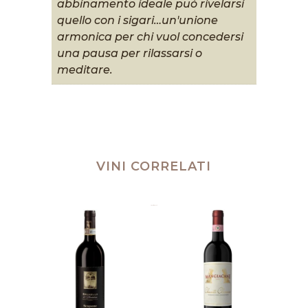
abbinamento ideale può rivelarsi
quello con i sigari…un'unione
armonica per chi vuol concedersi
una pausa per rilassarsi o
meditare.
VINI CORRELATI
Prodotti correlati