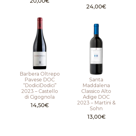
20,00
€
24,00
€
Barbera Oltrepo
Pavese DOC
Santa
“DodiciDodici”
Maddalena
2023 – Castello
Classico Alto
di Cigognola
Adige DOC
2023 – Martini &
14,50
€
Sohn
13,00
€