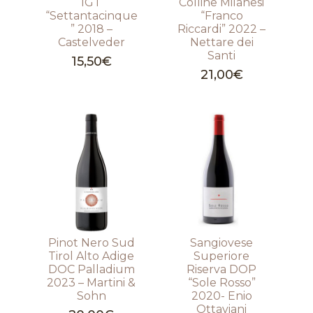
IGT
Colline Milanesi
“Settantacinque
“Franco
” 2018 –
Riccardi” 2022 –
Castelveder
Nettare dei
Santi
15,50
€
21,00
€
Pinot Nero Sud
Sangiovese
Tirol Alto Adige
Superiore
DOC Palladium
Riserva DOP
2023 – Martini &
“Sole Rosso”
Sohn
2020- Enio
Ottaviani