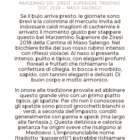
MARZEMINO DEI “ZIRESI” SUPERIORE TRENTINO
DOC 2018 – MASO SALENGO
Se il buio arriva presto, le giornate sono
brevi e la colonnina di mercurio invita ad
indossare caldi maglioni di cachemire è
arrivato il momento giusto per stappare
questo bel Marzemino Superiore de Ziresi
2018 della Cantina di Maso Salengo. Nel
bicchiere brilla del suo rosso rubino intenso
con riflessi violacei. Al naso si presenta
intenso, pulito e tipico, con eleganti profumi
floreali e fruttati che richiamano la
confettura di ciliegia. In bocca è morbido,
sapido, con tannini eleganti e delicati. Di
buon corpo e molto armonico.
In onore alla tradizione provate ad abbinare
questo grande vino con un primo piatto
tipico, gli spatzle. Per chi non li conoscesse
gli spatzle sono piccoli gnocchetti bianchi o
verdi, a seconda dell’impasto, conditi
generalmente con panna e speck (ma largo
alla fantasia..). Questa deliziosa e calorica
pietanza ha origini sveve che risalgono al
Medioevo. L’impronunciabile nome
(tradotto “passerotti”) potrebbe richiamare