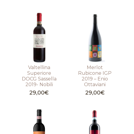
Valtellina
Merlot
Superiore
Rubicone IGP
DOCG Sassella
2019 – Enio
2019- Nobili
Ottaviani
29,00
€
29,00
€