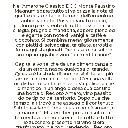
Nell’Amarone Classico DOC Monte Faustino
Magnum soprattutto si valorizza la nota di
grafite custodita nel terreno dell’omonimo
antico vigneto. Rosso granato carico,
profumo persistente di frutta rossa matura,
ciliegia, prugna e mandorla, sapore pieno ed
elegante con note di vaniglia, caffè e
cioccolato. Si combina meravigliosamente
con piatti di selvaggina, grigliate, arrosti e
formaggi stagionati. Degustato da solo, è
un impareggiabile vino “da meditazione”.
Capita, a volte, che da una dimenticanza o
da un errore, nasca qualcosa di grande.
Questa è la storia di uno dei vini italiani più
famosi e ricercati al mondo. C’era una volta
un distratto cantiniere della Valpolicella che
dimenticò in un angolo della sua cantina
una botte di Recioto Amaro, vino passito
dolce tipico del territorio. Dopo qualche
tempo la ritrovò e ne assaggiò il contenuto.
Subito esclamò: “ma questo non è amaro, è
amarone!”. Mistero ben presto risolto: la
fermentazione non si era interrotta e tutto
lo zucchero presente nel vino si era
trasformato in alcool, rendendo il Recioto