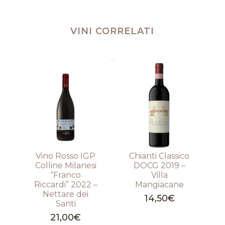
VINI CORRELATI
Prodotti correlati
Vino Rosso IGP
Chianti Classico
Colline Milanesi
DOCG 2019 –
“Franco
Villa
Riccardi” 2022 –
Mangiacane
Nettare dei
14,50
€
Santi
21,00
€