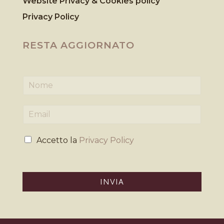
Website Privacy & Cookies
policy
Privacy Policy
RESTA AGGIORNATO
N
o
m
E
e
m
*
a
P
i
Accetto la
Privacy Policy
r
l
i
*
v
a
INVIA
c
y
*