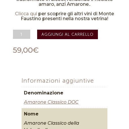
amaro, anzi Amarone..
Clicca qui
per scoprire gli altri vini di Monte
Faustino presenti nella nostra vetrina!
Amarone
AGGIUNGI AL CARRELLO
Classico
"Monte
Faustino"
59,00
€
DOC
2020
-
Monte
Faustino
quantità
Informazioni aggiuntive
Denominazione
Amarone Classico DOC
Nome
Amarone Classico della