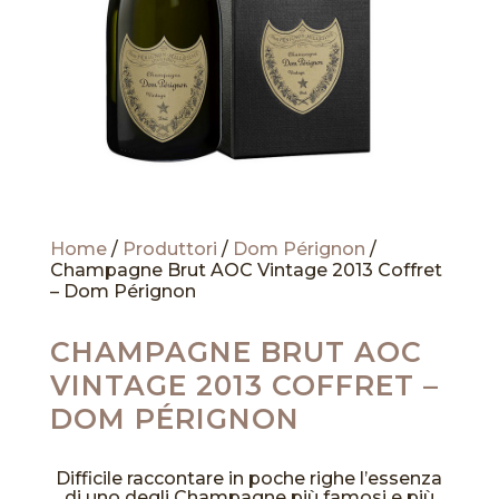
Home
/
Produttori
/
Dom Pérignon
/
Champagne Brut AOC Vintage 2013 Coffret
– Dom Pérignon
CHAMPAGNE BRUT AOC
VINTAGE 2013 COFFRET –
DOM PÉRIGNON
Difficile raccontare in poche righe l’essenza
di uno degli Champagne più famosi e più