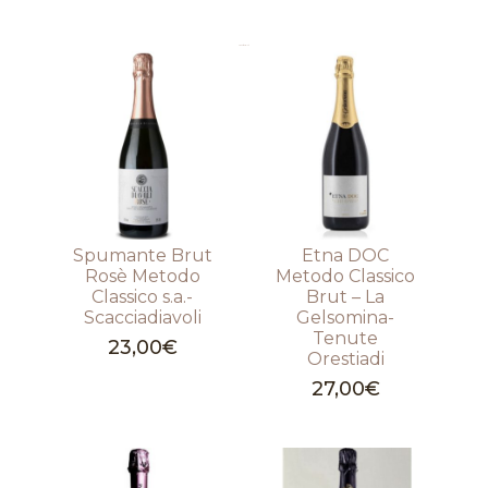
Prodotti correlati
Spumante Brut
Etna DOC
Rosè Metodo
Metodo Classico
Classico s.a.-
Brut – La
Scacciadiavoli
Gelsomina-
Tenute
23,00
€
Orestiadi
27,00
€