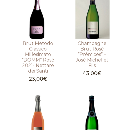
Brut Metodo
Champagne
Classico
Brut Rosè
Millesimato
“Prémices” –
“DOMM” Rosè
Josè Michel et
2021- Nettare
Fils
dei Santi
43,00
€
23,00
€