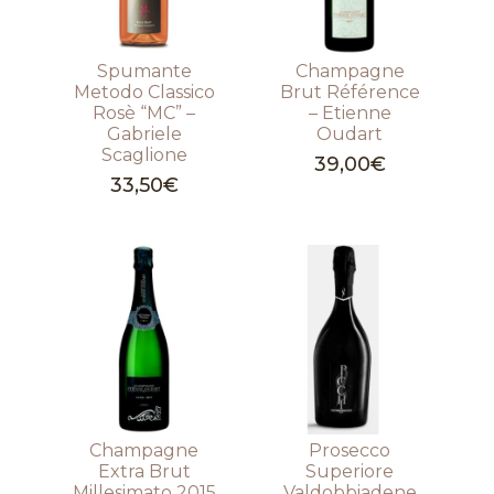
Spumante
Champagne
Metodo Classico
Brut Référence
Rosè “MC” –
– Etienne
Gabriele
Oudart
Scaglione
39,00
€
33,50
€
Champagne
Prosecco
Extra Brut
Superiore
Millesimato 2015
Valdobbiadene