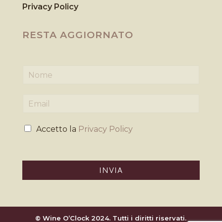
Privacy Policy
RESTA AGGIORNATO
N
o
m
E
e
m
*
a
P
i
Accetto la
Privacy Policy
r
l
i
*
v
a
INVIA
c
y
*
© Wine O’Clock 2024. Tutti i diritti riservati.