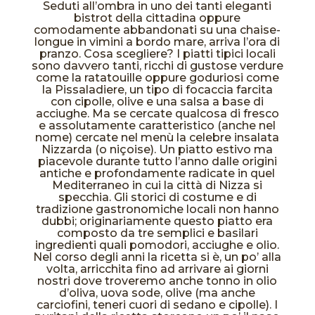
Seduti all’ombra in uno dei tanti eleganti
bistrot della cittadina oppure
comodamente abbandonati su una chaise-
longue in vimini a bordo mare, arriva l’ora di
pranzo. Cosa scegliere? I piatti tipici locali
sono davvero tanti, ricchi di gustose verdure
come la ratatouille oppure goduriosi come
la Pissaladiere, un tipo di focaccia farcita
con cipolle, olive e una salsa a base di
acciughe. Ma se cercate qualcosa di fresco
e assolutamente caratteristico (anche nel
nome) cercate nel menù la celebre insalata
Nizzarda (o niçoise). Un piatto estivo ma
piacevole durante tutto l’anno dalle origini
antiche e profondamente radicate in quel
Mediterraneo in cui la città di Nizza si
specchia. Gli storici di costume e di
tradizione gastronomiche locali non hanno
dubbi; originariamente questo piatto era
composto da tre semplici e basilari
ingredienti quali pomodori, acciughe e olio.
Nel corso degli anni la ricetta si è, un po’ alla
volta, arricchita fino ad arrivare ai giorni
nostri dove troveremo anche tonno in olio
d’oliva, uova sode, olive (ma anche
carciofini, teneri cuori di sedano e cipolle). I