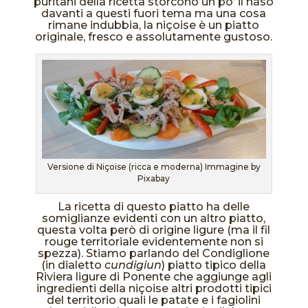
puritani della ricetta storcono un po’ il naso
davanti a questi fuori tema ma una cosa
rimane indubbia, la niçoise è un piatto
originale, fresco e assolutamente gustoso.
Versione di Niçoise (ricca e moderna) Immagine by
Pixabay
La ricetta di questo piatto ha delle
somiglianze evidenti con un altro piatto,
questa volta però di origine ligure (ma il fil
rouge territoriale evidentemente non si
spezza). Stiamo parlando del Condiglione
(in dialetto
cundigiun
) piatto tipico della
Riviera ligure di Ponente che aggiunge agli
ingredienti della niçoise altri prodotti tipici
del territorio quali le patate e i fagiolini