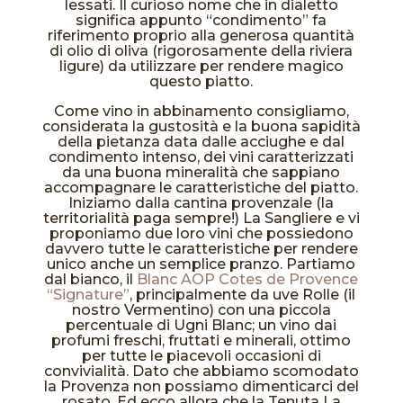
lessati. Il curioso nome che in dialetto
significa appunto “condimento” fa
riferimento proprio alla generosa quantità
di olio di oliva (rigorosamente della riviera
ligure) da utilizzare per rendere magico
questo piatto.
Come vino in abbinamento consigliamo,
considerata la gustosità e la buona sapidità
della pietanza data dalle acciughe e dal
condimento intenso, dei vini caratterizzati
da una buona mineralità che sappiano
accompagnare le caratteristiche del piatto.
Iniziamo dalla cantina provenzale (la
territorialità paga sempre!) La Sangliere e vi
proponiamo due loro vini che possiedono
davvero tutte le caratteristiche per rendere
unico anche un semplice pranzo. Partiamo
dal bianco, il
Blanc AOP Cotes de Provence
“Signature”
, principalmente da uve Rolle (il
nostro Vermentino) con una piccola
percentuale di Ugni Blanc; un vino dai
profumi freschi, fruttati e minerali, ottimo
per tutte le piacevoli occasioni di
convivialità. Dato che abbiamo scomodato
la Provenza non possiamo dimenticarci del
rosato. Ed ecco allora che la Tenuta La