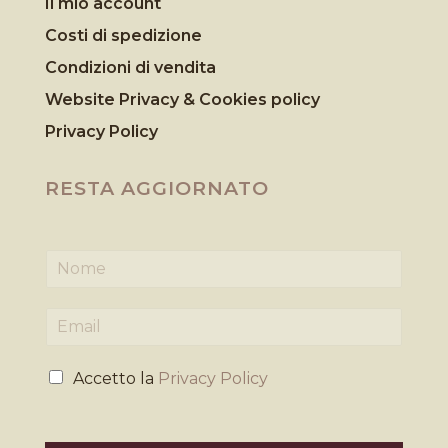
Il mio account
Costi di spedizione
Condizioni di vendita
Website Privacy & Cookies
policy
Privacy Policy
RESTA AGGIORNATO
N
o
m
E
e
m
*
a
P
i
Accetto la
Privacy Policy
r
l
i
*
v