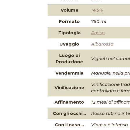
Volume
14,5%
Formato
750 ml
Tipologia
Rosso
Uvaggio
Albarossa
Luogo di
Vigneti nel comun
Produzione
Vendemmia
Manuale, nella p
Vinificazione tra
Vinificazione
controllata e fe
Affinamento
12 mesi di affina
Con gli occhi...
Rosso rubino int
Con il naso...
Vinoso e intenso.