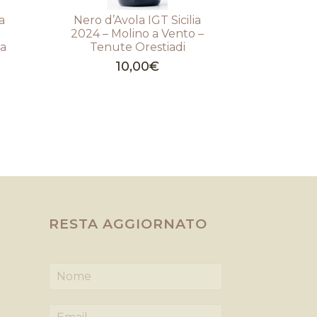
a
Nero d’Avola IGT Sicilia
2024 – Molino a Vento –
na
Tenute Orestiadi
10,00
€
RESTA AGGIORNATO
N
o
m
E
e