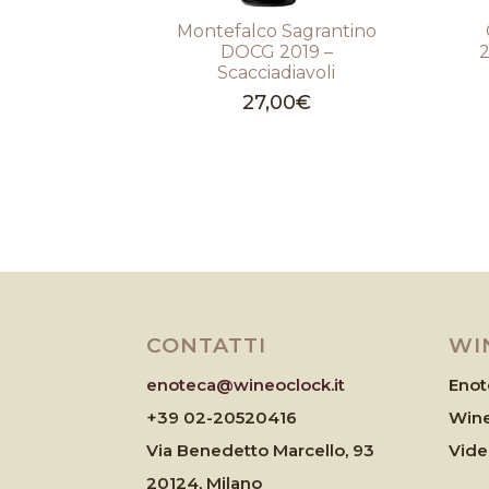
Montefalco Sagrantino
DOCG 2019 –
2
Scacciadiavoli
27,00
€
CONTATTI
WI
enoteca@wineoclock.it
Enot
+39 02-20520416
Wine
Via Benedetto Marcello, 93
Vid
20124, Milano