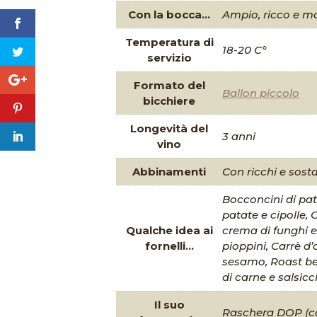
Con la bocca...
Ampio, ricco e m
Temperatura di
18-20 C°
servizio
Formato del
Ballon piccolo
bicchiere
Longevità del
3 anni
vino
Abbinamenti
Con ricchi e sosta
Bocconcini di pata
patate e cipolle, 
Qualche idea ai
crema di funghi e
fornelli...
pioppini, Carrè d’
sesamo, Roast bee
di carne e salsicc
Il suo
Raschera DOP (con