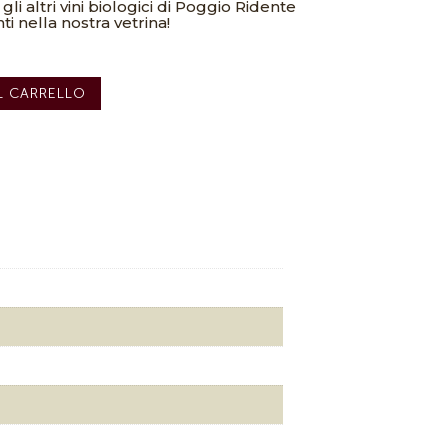
li altri vini biologici di Poggio Ridente
ti nella nostra vetrina!
L CARRELLO
rezzo
e
ttuale
1,90€.