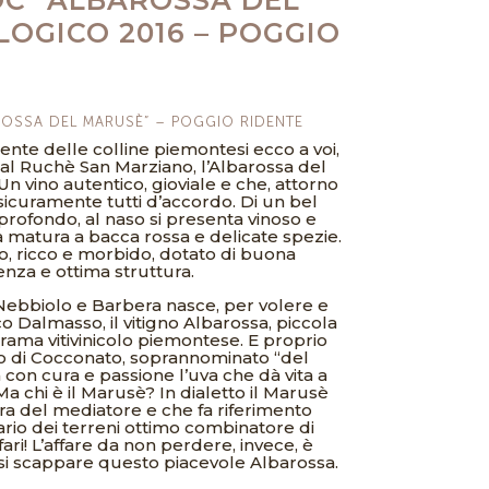
LOGICO 2016 – POGGIO
ROSSA DEL MARUSÈ” – POGGIO RIDENTE
ente delle colline piemontesi ecco a voi,
 al Ruchè San Marziano, l’Albarossa del
vino autentico, gioviale e che, attorno
sicuramente tutti d’accordo. Di un bel
profondo, al naso si presenta vinoso e
a matura a bacca rossa e delicate spezie.
o, ricco e morbido, dotato di buona
enza e ottima struttura.
 Nebbiolo e Barbera nasce, per volere e
 Dalmasso, il vitigno Albarossa, piccola
rama vitivinicolo piemontese. E proprio
to di Cocconato, soprannominato “del
 con cura e passione l’uva che dà vita a
a chi è il Marusè? In dialetto il Marusè
ura del mediatore e che fa riferimento
tario dei terreni ottimo combinatore di
ari! L’affare da non perdere, invece, è
rsi scappare questo piacevole Albarossa.