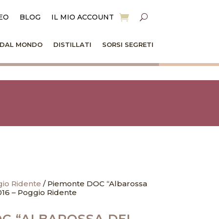
EO
BLOG
IL MIO ACCOUNT
I DAL MONDO
DISTILLATI
SORSI SEGRETI
io Ridente
/ Piemonte DOC “Albarossa
016 – Poggio Ridente
C “ALBAROSSA DEL