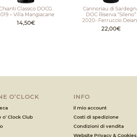
Chianti Classico DOCG
Cannonau di Sardegn
019 – Villa Mangiacane
DOC Riserva “Sileno”
2020- Ferruccio Deia
14,50
€
22,00
€
NE O’CLOCK
INFO
eca
Il mio account
 o’ Clock Club
Costi di spedizione
eo
Condizioni di vendita
Website Privacy & Cookies