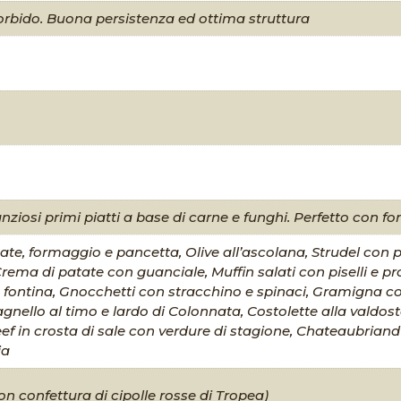
orbido. Buona persistenza ed ottima struttura
nziosi primi piatti a base di carne e funghi. Perfetto con fo
te, formaggio e pancetta, Olive all’ascolana, Strudel con po
Crema di patate con guanciale, Muffin salati con piselli e p
 fontina, Gnocchetti con stracchino e spinaci, Gramigna con
agnello al timo e lardo di Colonnata, Costolette alla valdos
f in crosta di sale con verdure di stagione, Chateaubriand
ia
 confettura di cipolle rosse di Tropea)