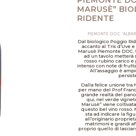
MARUSÈ” BIO
RIDENTE
PIEMONTE DOC “ALBA
Dal biologico Poggio Rid
accanto al Tris d’Uve e
Marusè Piemonte DOC. Un 
ad un tavolo metterà 
rosso rubino carico e 
intenso con note di frutt
All’assaggio è ampi
persist
Dalla felice unione tra
per mano del Prof Franco
grande realtà del pano
qui, nel verde vigne
Marusè” viene coltivata
questo bel vino rosso. M
sta ad indicare la fig
all’originario proprie
matrimoni e grandi aff
proprio quello di lascia