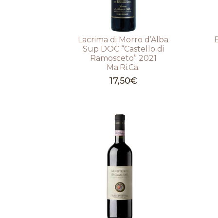
Lacrima di Morro d’Alba
Sup DOC “Castello di
Ramosceto” 2021
Ma.Ri.Ca.
17,50
€