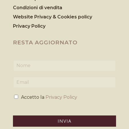
Condizioni di vendita
Website Privacy & Cookies
policy
Privacy Policy
RESTA AGGIORNATO
N
o
m
E
e
m
*
a
P
i
Accetto la
Privacy Policy
r
l
i
*
v
a
INVIA
c