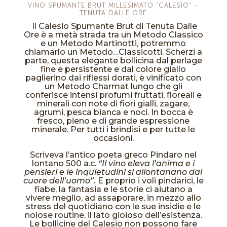
VINO SPUMANTE BRUT MILLESIMATO “CALESIO” –
TENUTA DALLE ORE
Il Calesio Spumante Brut di Tenuta Dalle
Ore è a metà strada tra un Metodo Classico
e un Metodo Martinotti, potremmo
chiamarlo un Metodo…Classicotti. Scherzi a
parte, questa elegante bollicina dal perlage
fine e persistente e dal colore giallo
paglierino dai riflessi dorati, è vinificato con
un Metodo Charmat lungo che gli
conferisce intensi profumi fruttati, floreali e
minerali con note di fiori gialli, zagare,
agrumi, pesca bianca e noci. In bocca è
fresco, pieno e di grande espressione
minerale. Per tutti i brindisi e per tutte le
occasioni.
Scriveva l’antico poeta greco Pindaro nel
lontano 500 a.c.
“Il vino eleva l’anima e i
pensieri e le inquietudini si allontanano dal
cuore dell’uomo”.
E proprio i voli pindarici, le
fiabe, la fantasia e le storie ci aiutano a
vivere meglio, ad assaporare, in mezzo allo
stress del quotidiano con le sue insidie e le
noiose routine, il lato gioioso dell’esistenza.
Le bollicine del Calesio non possono fare