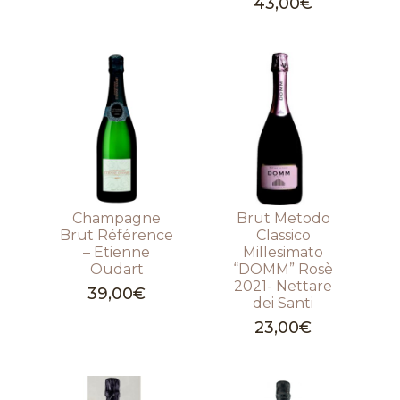
43,00
€
Champagne
Brut Metodo
Brut Référence
Classico
– Etienne
Millesimato
Oudart
“DOMM” Rosè
2021- Nettare
39,00
€
dei Santi
23,00
€