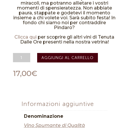
miracoli, ma potranno allietare i vostri
momenti di spensieratezza. Non abbiate
paura, stappate e godetevi il momento
insieme a chi volete voi. Sarà subito festa! In
fondo chi siamo noi per contraddire
Pindaro?
Clicca qui
per scoprire gli altri vini di Tenuta
Dalle Ore presenti nella nostra vetrina!
Vino
AGGIUNGI AL CARRELLO
Spumante
Brut
Millesimato
17,00
€
"Calesio"
2023
-
Tenuta
Dalle
Ore
Informazioni aggiuntive
quantità
Denominazione
Vino Spumante di Qualità