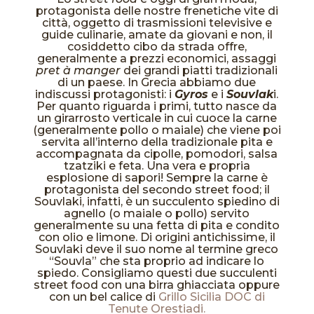
protagonista delle nostre frenetiche vite di
città, oggetto di trasmissioni televisive e
guide culinarie, amate da giovani e non, il
cosiddetto cibo da strada offre,
generalmente a prezzi economici, assaggi
pret à manger
dei grandi piatti tradizionali
di un paese. In Grecia abbiamo due
indiscussi protagonisti: i
Gyros
e i
Souvlak
i.
Per quanto riguarda i primi, tutto nasce da
un girarrosto verticale in cui cuoce la carne
(generalmente pollo o maiale) che viene poi
servita all’interno della tradizionale pita e
accompagnata da cipolle, pomodori, salsa
tzatziki e feta. Una vera e propria
esplosione di sapori! Sempre la carne è
protagonista del secondo street food; il
Souvlaki, infatti, è un succulento spiedino di
agnello (o maiale o pollo) servito
generalmente su una fetta di pita e condito
con olio e limone. Di origini antichissime, il
Souvlaki deve il suo nome al termine greco
“Souvla” che sta proprio ad indicare lo
spiedo. Consigliamo questi due succulenti
street food con una birra ghiacciata oppure
con un bel calice di
Grillo Sicilia DOC di
Tenute Orestiadi.