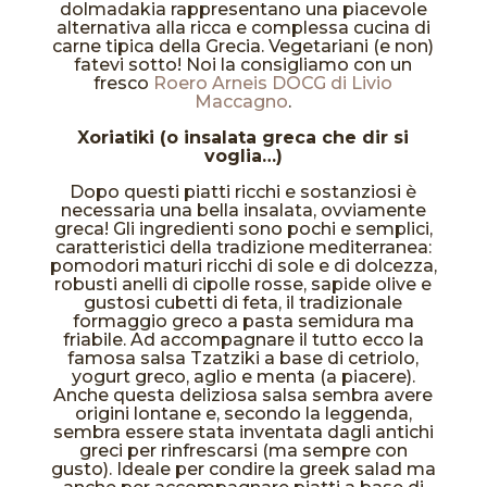
dolmadakia rappresentano una piacevole
alternativa alla ricca e complessa cucina di
carne tipica della Grecia. Vegetariani (e non)
fatevi sotto! Noi la consigliamo con un
fresco
Roero Arneis DOCG di Livio
Maccagno
.
Xoriatiki (o insalata greca che dir si
voglia…)
Dopo questi piatti ricchi e sostanziosi è
necessaria una bella insalata, ovviamente
greca! Gli ingredienti sono pochi e semplici,
caratteristici della tradizione mediterranea:
pomodori maturi ricchi di sole e di dolcezza,
robusti anelli di cipolle rosse, sapide olive e
gustosi cubetti di feta, il tradizionale
formaggio greco a pasta semidura ma
friabile. Ad accompagnare il tutto ecco la
famosa salsa Tzatziki a base di cetriolo,
yogurt greco, aglio e menta (a piacere).
Anche questa deliziosa salsa sembra avere
origini lontane e, secondo la leggenda,
sembra essere stata inventata dagli antichi
greci per rinfrescarsi (ma sempre con
gusto). Ideale per condire la greek salad ma