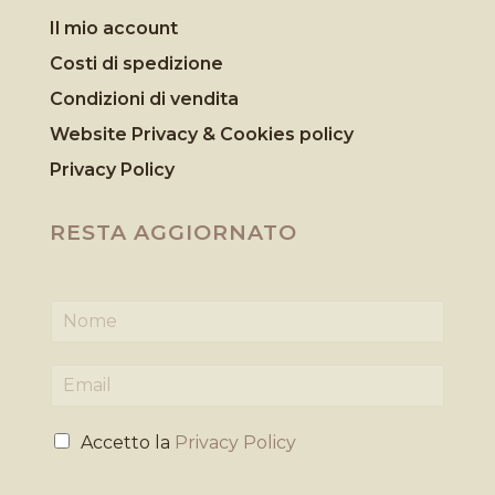
Il mio account
Costi di spedizione
Condizioni di vendita
Website Privacy & Cookies
policy
Privacy Policy
RESTA AGGIORNATO
N
o
m
E
e
m
*
a
P
i
Accetto la
Privacy Policy
r
l
i
*