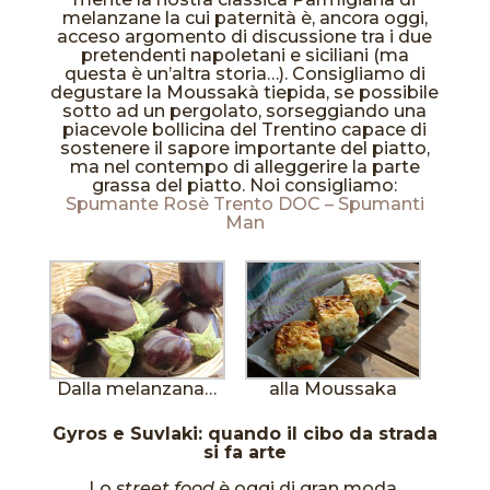
melanzane la cui paternità è, ancora oggi,
acceso argomento di discussione tra i due
pretendenti napoletani e siciliani (ma
questa è un’altra storia…). Consigliamo di
degustare la Moussakà tiepida, se possibile
sotto ad un pergolato, sorseggiando una
piacevole bollicina del Trentino capace di
sostenere il sapore importante del piatto,
ma nel contempo di alleggerire la parte
grassa del piatto. Noi consigliamo:
Spumante Rosè Trento DOC – Spumanti
Man
Dalla melanzana…
alla Moussaka
Gyros e Suvlaki: quando il cibo da strada
si fa arte
Lo
street food
è oggi di gran moda,