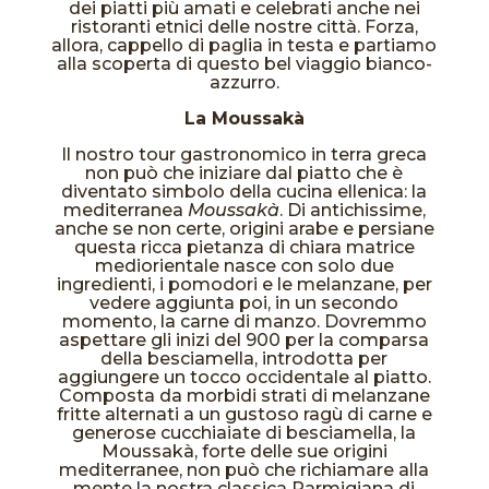
dei piatti più amati e celebrati anche nei
ristoranti etnici delle nostre città. Forza,
allora, cappello di paglia in testa e partiamo
alla scoperta di questo bel viaggio bianco-
azzurro.
La Moussakà
Il nostro tour gastronomico in terra greca
non può che iniziare dal piatto che è
diventato simbolo della cucina ellenica: la
mediterranea
Moussakà
. Di antichissime,
anche se non certe, origini arabe e persiane
questa ricca pietanza di chiara matrice
mediorientale nasce con solo due
ingredienti, i pomodori e le melanzane, per
vedere aggiunta poi, in un secondo
momento, la carne di manzo. Dovremmo
aspettare gli inizi del 900 per la comparsa
della besciamella, introdotta per
aggiungere un tocco occidentale al piatto.
Composta da morbidi strati di melanzane
fritte alternati a un gustoso ragù di carne e
generose cucchiaiate di besciamella, la
Moussakà, forte delle sue origini
mediterranee, non può che richiamare alla
mente la nostra classica Parmigiana di