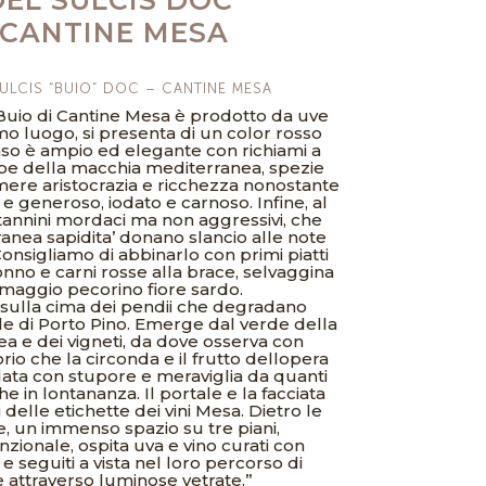
– CANTINE MESA
ULCIS “BUIO” DOC – CANTINE MESA
 Buio di Cantine Mesa è prodotto da uve
mo luogo, si presenta di un color rosso
naso è ampio ed elegante con richiami a
rbe della macchia mediterranea, spezie
imere aristocrazia e ricchezza nonostante
 e generoso, iodato e carnoso. Infine, al
 tannini mordaci ma non aggressivi, che
ranea sapidita’ donano slancio alle note
onsigliamo di abbinarlo con primi piatti
onno e carni rosse alla brace, selvaggina
maggio pecorino fiore sardo.
sulla cima dei pendii che degradano
e di Porto Pino. Emerge dal verde della
 e dei vigneti, da dove osserva con
rio che la circonda e il frutto dellopera
rdata con stupore e meraviglia da quanti
 in lontananza. Il portale e la facciata
 delle etichette dei vini Mesa. Dietro le
e, un immenso spazio su tre piani,
ionale, ospita uva e vino curati con
e seguiti a vista nel loro percorso di
 attraverso luminose vetrate.”