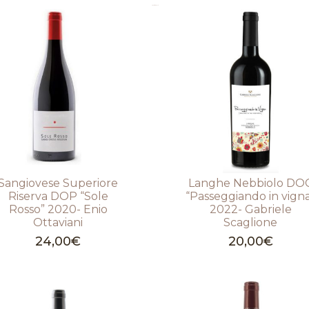
Prodotti correlati
Sangiovese Superiore
Langhe Nebbiolo DO
Riserva DOP “Sole
“Passeggiando in vign
Rosso” 2020- Enio
2022- Gabriele
Ottaviani
Scaglione
24,00
€
20,00
€