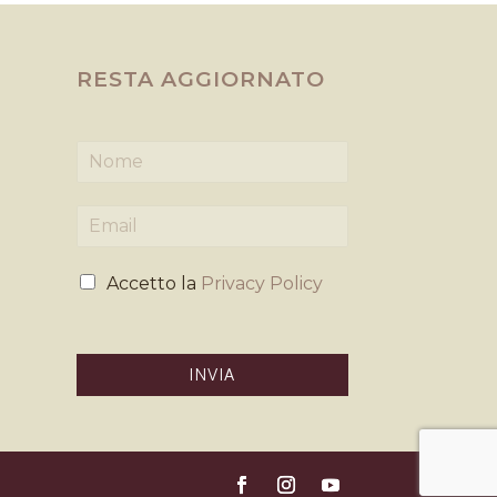
RESTA AGGIORNATO
N
o
m
E
e
m
*
a
P
i
Accetto la
Privacy Policy
r
l
i
*
v
a
INVIA
c
y
*