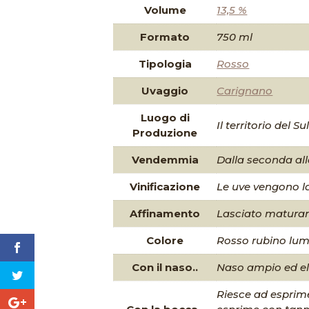
Volume
13,5 %
Formato
750 ml
Tipologia
Rosso
Uvaggio
Carignano
Luogo di
Il territorio del 
Produzione
Vendemmia
Dalla seconda all
Vinificazione
Le uve vengono la
Affinamento
Lasciato maturare
Colore
Rosso rubino lum
Con il naso..
Naso ampio ed ele
Riesce ad esprime