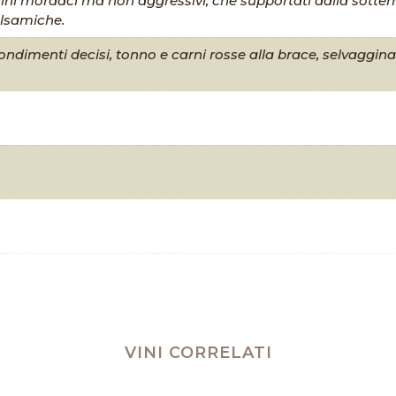
ni mordaci ma non aggressivi, che supportati dalla sotterr
alsamiche.
condimenti decisi, tonno e carni rosse alla brace, selvaggi
VINI CORRELATI