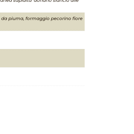
anea sapidita’ donano slancio alle
na da piuma, formaggio pecorino fiore