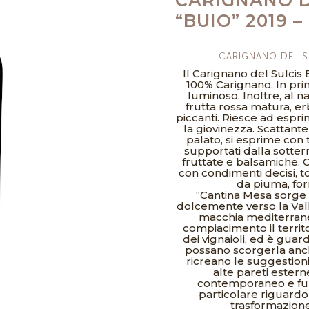
“BUIO” 2019 
CARIGNANO DEL S
Il Carignano del Sulcis
100% Carignano. In pri
luminoso. Inoltre, al 
frutta rossa matura, e
piccanti. Riesce ad espr
la giovinezza. Scattante
palato, si esprime con
supportati dalla sotter
fruttate e balsamiche. C
con condimenti decisi, t
da piuma, for
“Cantina Mesa sorge 
dolcemente verso la Vall
macchia mediterranea
compiacimento il territo
dei vignaioli, ed è gua
possano scorgerla anche
ricreano le suggestioni
alte pareti estern
contemporaneo e funz
particolare riguardo 
trasformazione