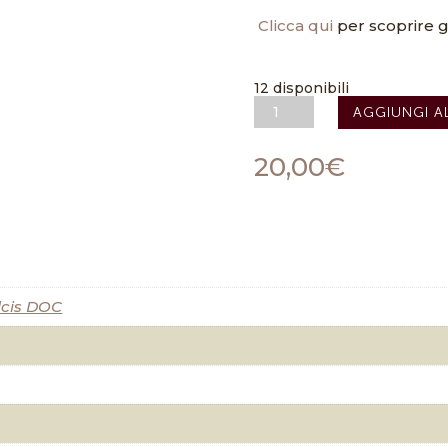
Clicca qui
per scoprire gl
12 disponibili
Carignano
AGGIUNGI A
del
Sulcis
DOC
20,00
€
"Buio"
2019
-
Cantine
Mesa
quantità
lcis DOC