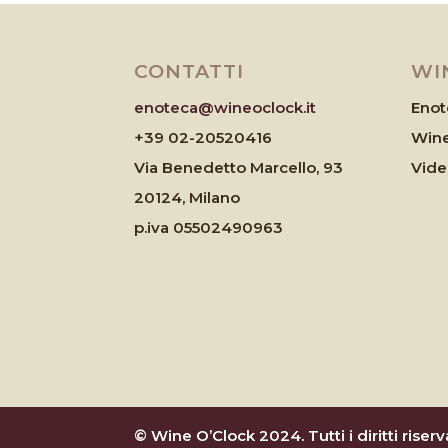
CONTATTI
WI
enoteca@wineoclock.it
Enot
+39 02-20520416
Wine
Via Benedetto Marcello, 93
Vid
20124, Milano
p.iva 05502490963
© Wine O’Clock 2024. Tutti i diritti riserva