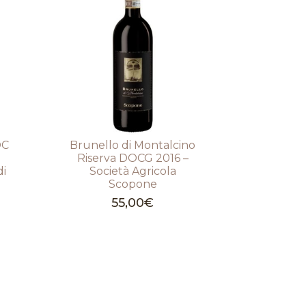
OC
Brunello di Montalcino
Riserva DOCG 2016 –
di
Società Agricola
Scopone
55,00
€