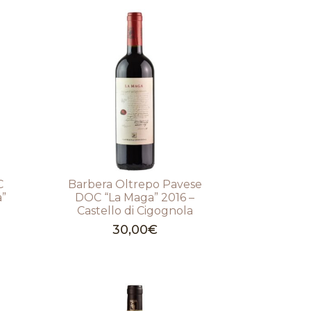
C
Barbera Oltrepo Pavese
a”
DOC “La Maga” 2016 –
Castello di Cigognola
30,00
€