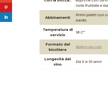
Con la bocca..
esprime con tanni
note fruttate e b
Primi piatti con 
Abbinamenti
sardo.
Temperatura di
18 C°
servizio
Formato del
Ballon piccolo
bicchiere
Longevità del
Da 5 a 10 anni
vino