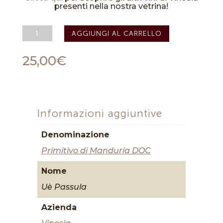
presenti nella nostra vetrina!
Primitivo
AGGIUNGI AL CARRELLO
di
Manduria
DOC
25,00
€
"Uè
Passula"
2016
-
Vinosia
quantità
Informazioni aggiuntive
Denominazione
Primitivo di Manduria DOC
Nome
Uè Passula
Azienda