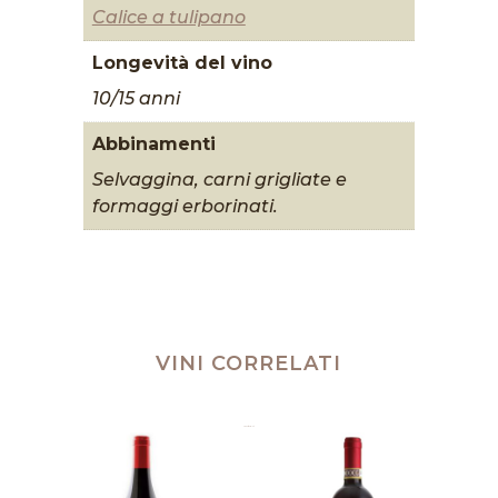
Calice a tulipano
Longevità del vino
10/15 anni
Abbinamenti
Selvaggina, carni grigliate e
formaggi erborinati.
VINI CORRELATI
Prodotti correlati