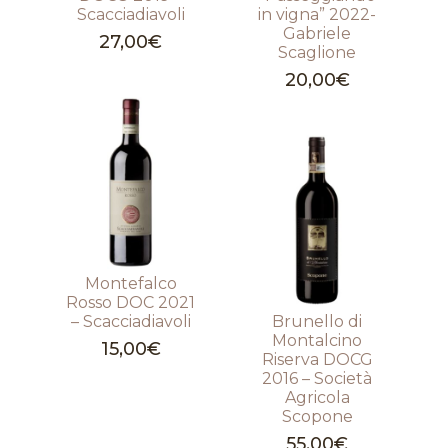
Scacciadiavoli
in vigna” 2022-
Gabriele
27,00
€
Scaglione
20,00
€
Montefalco
Rosso DOC 2021
– Scacciadiavoli
Brunello di
Montalcino
15,00
€
Riserva DOCG
2016 – Società
Agricola
Scopone
55,00
€