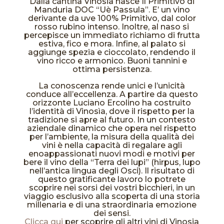
Dalla cantina Vinosia nasce Il Primitivo di
Manduria DOC “Uè Passula”. E’ un vino
derivante da uve 100% Primitivo, dal color
rosso rubino intenso. Inoltre, al naso si
percepisce un immediato richiamo di frutta
estiva, fico e mora. Infine, al palato si
aggiunge spezia e cioccolato, rendendo il
vino ricco e armonico. Buoni tannini e
ottima persistenza.
La conoscenza rende unici e l’unicità
conduce all’eccellenza. A partire da questo
orizzonte Luciano Ercolino ha costruito
l’identità di Vinosìa, dove il rispetto per la
tradizione si apre al futuro. In un contesto
aziendale dinamico che opera nel rispetto
per l’ambiente, la misura della qualità dei
vini è nella capacità di regalare agli
enoappassionati nuovi modi e motivi per
bere il vino della “Terra dei lupi” (hirpus, lupo
nell’antica lingua degli Osci). Il risultato di
questo gratificante lavoro lo potrete
scoprire nei sorsi dei vostri bicchieri, in un
viaggio esclusivo alla scoperta di una storia
millenaria e di una straordinaria emozione
dei sensi.
Clicca qui
per scoprire gli altri vini di Vinosia