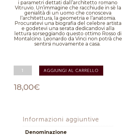
i parametri dettati dall’architetto romano
Vitruvio. Un’immagine che racchiude in sè la
genialità di un uomo che conosceva
l’architettura, la geometria e l’anatomia.
Procuratevi una biografia del celebre artista
e godetevi una serata dedicandovi alla
lettura sorseggiando questo ottimo Rosso di
Montalcino. Leonardo da Vinci non potrà che
sentirsi nuovamente a casa.
Rosso
AGGIUNGI AL CARRELLO
di
Montalcino
DOC
18,00
€
2020
-
Cantine
Leonardo
Da
Vinci
Informazioni aggiuntive
quantità
Denominazione