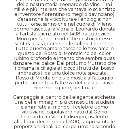
della nostra storia: Leonardo da Vinci. Tra i
mille e più interessi che vantava lo scienziato
e inventore fiorentino (o meglio davinciano)
c’era anche la viticoltura e l’enologia; non
tutti, forse, sanno che nel cuore di Milano
dorme nascosta la Vigna di Leonardo donata
all’artista scienziato nel 1498 da Ludovico il
Moro per fare in modo che costui potesse
sentirsi a casa, come nelle colline fiorentine.
Tutto questo amore toscano lo troviamo in
questo bel Rosso di Montalcino dal color
rubino profondo e intenso che sembra quasi
danzare nel calice. Dal profumo fruttato che
richiama le ciliegie e i piccoli frutti del bosco
impreziositi da una dolce nota speziata, il
Rosso di Montalcino si dimostra all’assaggio
perfettamente all’altezza delle aspettative.
Fine e intrigante, bel finale.
Campeggia al centro dell’elegante etichetta
una delle immagini più conosciute, studiate
e ammirate al mondo: il celebre uomo
vitruviano, capolavoro nato dal Genio
Leonardo da Vinci. Il disegno, risalente
all’ultimo decennio del 1400, rappresenta le
proporzioni ideali del corpo umano secondo