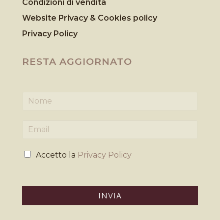
Condizioni di vendita
Website Privacy & Cookies
policy
Privacy Policy
RESTA AGGIORNATO
N
o
m
E
e
m
*
a
P
i
Accetto la
Privacy Policy
r
l
i
*
v
a
INVIA
c
y