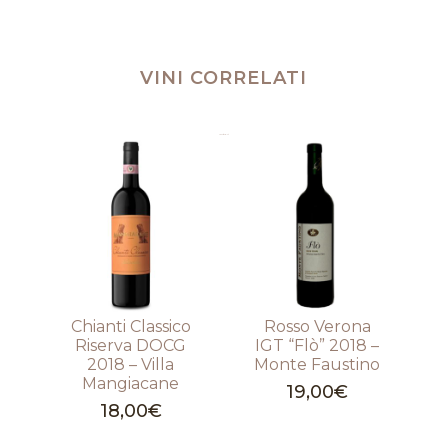
VINI CORRELATI
Prodotti correlati
Chianti Classico
Rosso Verona
Riserva DOCG
IGT “Flò” 2018 –
2018 – Villa
Monte Faustino
Mangiacane
19,00
€
18,00
€