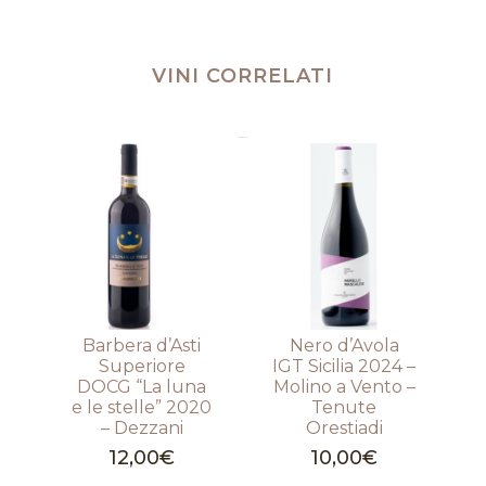
VINI CORRELATI
Prodotti correlati
Barbera d’Asti
Nero d’Avola
Superiore
IGT Sicilia 2024 –
DOCG “La luna
Molino a Vento –
e le stelle” 2020
Tenute
– Dezzani
Orestiadi
12,00
€
10,00
€