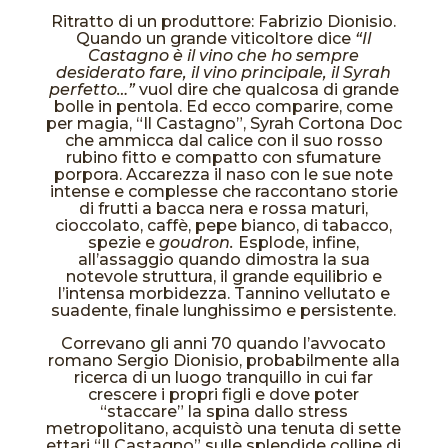
Ritratto di un produttore: Fabrizio Dionisio.
Quando un grande viticoltore dice
“Il
Castagno è il vino che ho sempre
desiderato fare, il vino principale, il Syrah
perfetto…”
vuol dire che qualcosa di grande
bolle in pentola. Ed ecco comparire, come
per magia, “Il Castagno”, Syrah Cortona Doc
che ammicca dal calice con il suo rosso
rubino fitto e compatto con sfumature
porpora. Accarezza il naso con le sue note
intense e complesse che raccontano storie
di frutti a bacca nera e rossa maturi,
cioccolato, caffè, pepe bianco, di tabacco,
spezie e
goudron.
Esplode, infine,
all’assaggio quando dimostra la sua
notevole struttura, il grande equilibrio e
l’intensa morbidezza. Tannino vellutato e
suadente, finale lunghissimo e persistente.
Correvano gli anni 70 quando l’avvocato
romano Sergio Dionisio, probabilmente alla
ricerca di un luogo tranquillo in cui far
crescere i propri figli e dove poter
“staccare” la spina dallo stress
metropolitano, acquistò una tenuta di sette
ettari “Il Castagno” sulle splendide colline di