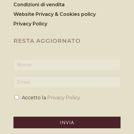
Condizioni di vendita
Website Privacy & Cookies
policy
Privacy Policy
RESTA AGGIORNATO
N
o
m
E
e
m
*
a
P
i
Accetto la
Privacy Policy
r
l
i
*
v
a
INVIA
c
y