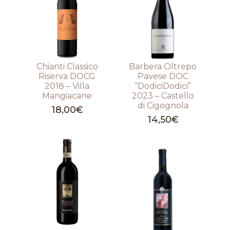
Chianti Classico
Barbera Oltrepo
Riserva DOCG
Pavese DOC
2018 – Villa
“DodiciDodici”
Mangiacane
2023 – Castello
di Cigognola
18,00
€
14,50
€