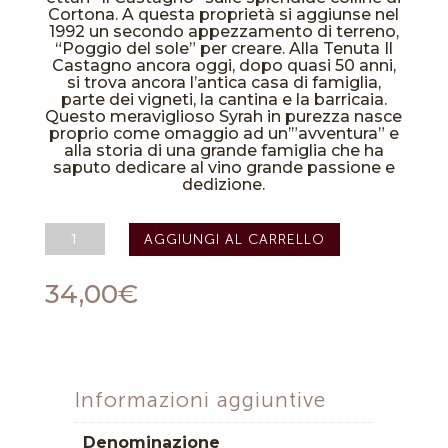
Cortona. A questa proprietà si aggiunse nel
1992 un secondo appezzamento di terreno,
“Poggio del sole” per creare. Alla Tenuta Il
Castagno ancora oggi, dopo quasi 50 anni,
si trova ancora l’antica casa di famiglia,
parte dei vigneti, la cantina e la barricaia.
Questo meraviglioso Syrah in purezza nasce
proprio come omaggio ad un’”avventura” e
alla storia di una grande famiglia che ha
saputo dedicare al vino grande passione e
dedizione.
Syrah
AGGIUNGI AL CARRELLO
Cortona
DOC
"Il
34,00
€
Castagno"
2020
-
Fabrizio
Dionisio
quantità
Informazioni aggiuntive
Denominazione