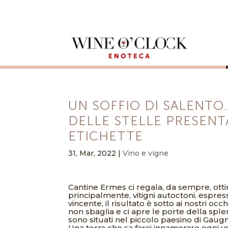
UN SOFFIO DI SALENTO
DELLE STELLE PRESENT
ETICHETTE
31, Mar, 2022
|
Vino e vigne
Cantine Ermes ci regala, da sempre, ottimi
principalmente, vitigni autoctoni, espress
vincente, il risultato è sotto ai nostri 
non sbaglia e ci apre le porte della splen
sono situati nel piccolo paesino di Gaug
Una terra che sa farci innamorare ogni vol