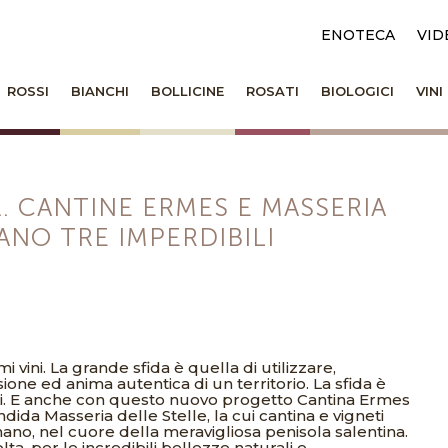
ENOTECA
VID
ROSSI
BIANCHI
BOLLICINE
ROSATI
BIOLOGICI
VIN
… CANTINE ERMES E MASSERIA
ANO TRE IMPERDIBILI
 vini. La grande sfida è quella di utilizzare,
ione ed anima autentica di un territorio. La sfida è
occhi. E anche con questo nuovo progetto Cantina Ermes
dida Masseria delle Stelle, la cui cantina e vigneti
nano, nel cuore della meravigliosa penisola salentina.
ta, per le incredibili bellezze naturali e