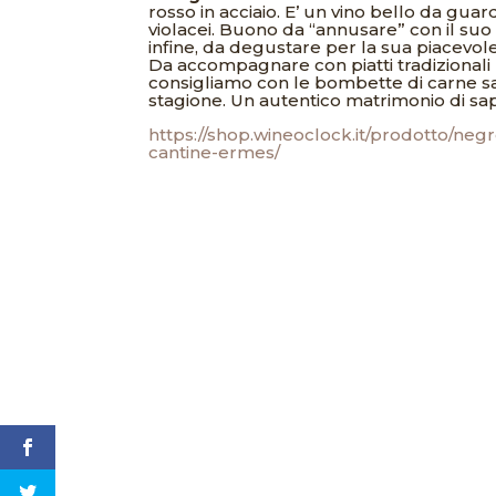
rosso in acciaio. E’ un vino bello da guard
violacei. Buono da “annusare” con il suo
infine, da degustare per la sua piacevol
Da accompagnare con piatti tradizionali p
consigliamo con le bombette di carne s
stagione. Un autentico matrimonio di sap
https://shop.wineoclock.it/prodotto/ne
cantine-ermes/