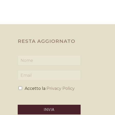
RESTA AGGIORNATO
N
o
m
E
e
m
*
a
P
i
Accetto la
Privacy Policy
r
l
i
*
v
a
INVIA
c