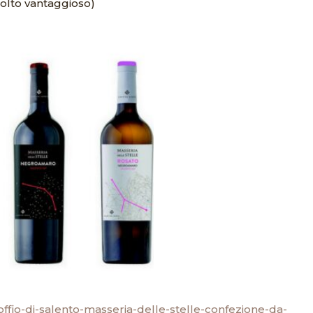
olto vantaggioso)
offio-di-salento-masseria-delle-stelle-confezione-da-