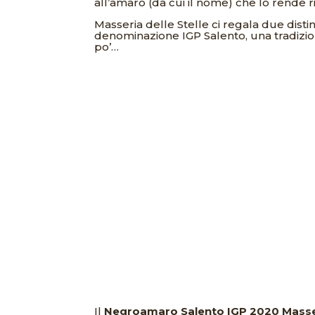
all’amaro (da cui il nome) che lo rende r
Masseria delle Stelle ci regala due dist
denominazione IGP Salento, una tradizion
po’…
Il
Negroamaro Salento IGP 2020
Masse