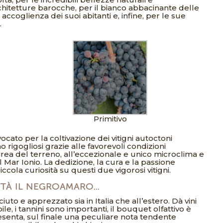
chitetture barocche, per il bianco abbacinante delle
 accoglienza dei suoi abitanti e, infine, per le sue
.
Primitivo
vocato per la coltivazione dei vitigni autoctoni
rigogliosi grazie alle favorevoli condizioni
rea del terreno, all’eccezionale e unico microclima e
l Mar Ionio. La dedizione, la cura e la passione
cola curiosità su questi due vigorosi vitigni.
STÀ IL NEGROAMARO…
to e apprezzato sia in Italia che all’estero. Dà vini
le, i tannini sono importanti, il bouquet olfattivo è
resenta, sul finale una peculiare nota tendente