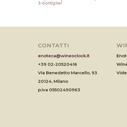
3-bottiglie/
CONTATTI
WI
enoteca@wineoclock.it
Enot
+39 02-20520416
Wine
Via Benedetto Marcello, 93
Vid
20124, Milano
p.iva 05502490963