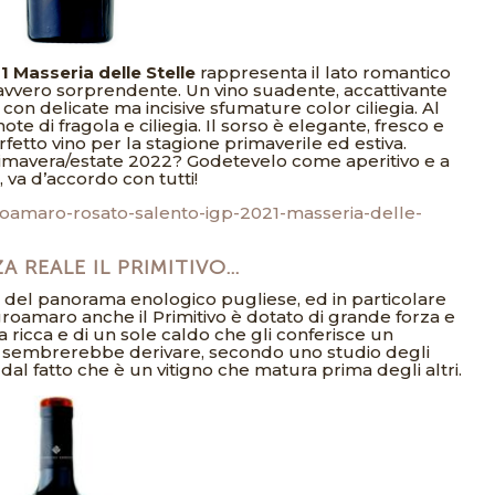
 Masseria delle Stelle
rappresenta il lato romantico
davvero sorprendente. Un vino suadente, accattivante
o con delicate ma incisive sfumature color ciliegia. Al
te di fragola e ciliegia. Il sorso è elegante, fresco e
erfetto vino per la stagione primaverile ed estiva.
imavera/estate 2022? Godetevelo come aperitivo e a
 va d’accordo con tutti!
groamaro-rosato-salento-igp-2021-masseria-delle-
A REALE IL PRIMITIVO…
ta del panorama enologico pugliese, ed in particolare
Negroamaro anche il Primitivo è dotato di grande forza e
ra ricca e di un sole caldo che gli conferisce un
e sembrerebbe derivare, secondo uno studio degli
al fatto che è un vitigno che matura prima degli altri.