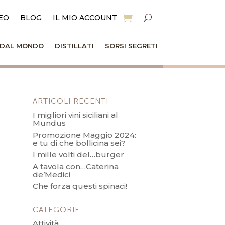
EO
BLOG
IL MIO ACCOUNT
I DAL MONDO
DISTILLATI
SORSI SEGRETI
ARTICOLI RECENTI
I migliori vini siciliani al
Mundus
Promozione Maggio 2024:
e tu di che bollicina sei?
I mille volti del…burger
A tavola con…Caterina
de’Medici
Che forza questi spinaci!
CATEGORIE
Attività