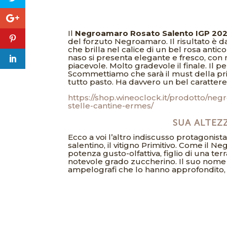
Il
Negroamaro Rosato Salento IGP 2021
del forzuto Negroamaro. Il risultato è 
che brilla nel calice di un bel rosa antic
naso si presenta elegante e fresco, con no
piacevole. Molto gradevole il finale. Il p
Scommettiamo che sarà il must della pr
tutto pasto. Ha davvero un bel carattere,
https://shop.wineoclock.it/prodotto/ne
stelle-cantine-ermes/
SUA ALTEZZ
Ecco a voi l’altro indiscusso protagonis
salentino, il vitigno Primitivo. Come il 
potenza gusto-olfattiva, figlio di una ter
notevole grado zuccherino. Il suo nom
ampelografi che lo hanno approfondito, d