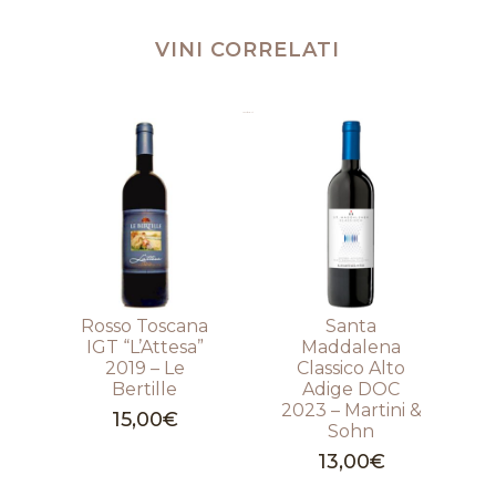
VINI CORRELATI
Prodotti correlati
Rosso Toscana
Santa
IGT “L’Attesa”
Maddalena
2019 – Le
Classico Alto
Bertille
Adige DOC
2023 – Martini &
15,00
€
Sohn
13,00
€