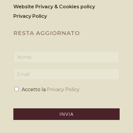
Website Privacy & Cookies
policy
Privacy Policy
RESTA AGGIORNATO
N
o
m
E
e
m
*
a
P
i
Accetto la
Privacy Policy
r
l
i
*
v
a
INVIA
c
y
*