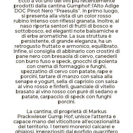
Ecco a voi uno dei vini più recentemente
prodotti dalla cantina Gumphof: l’Alto Adige
DOC Pinot Nero “Praesulis”. In primo luogo,
si presenta alla vista di un color rosso
rubino intenso con riflessi granata. Inoltre, al
naso riporta sentori di frutti di bosco e
sottobosco, ed eleganti note balsamiche e
di erbe aromatiche. La sua struttura è
persistente, di grande eleganza, ha un
retrogusto fruttato e armonico, equilibrato.
Infine, si consiglia di abbinarlo con crostini di
pane nero con bresaola di cervo, canederli
con burro fuso e speck, gnocchi di polenta
con crema di formaggio e funghi,
spezzatino di cervo con patate, rape e
porcini, tartare di manzo con salsa alla
senape e yogurt, sella di capriolo con salsa
al vino rosso e finferli, guanciale di vitello
brasato al vino rosso con purè di sedano e
patate, carpaccio di speck con funghi
porcini.
La cantina, di proprietà di Markus
Prackwieser Gump Hof, unisce l’attenta e
capace mano del viticoltore all’eccezionalità
del territorio. I terreni morenici calcarei e
ghiaiosi, impreziositi dal porfido quarzifero