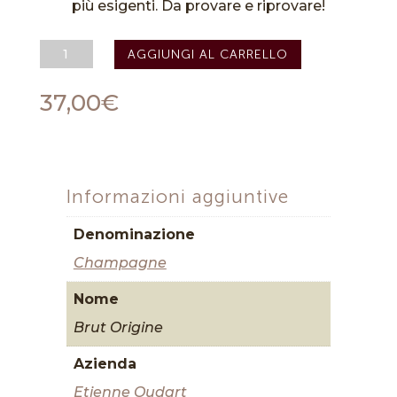
più esigenti. Da provare e riprovare!
Champagne
AGGIUNGI AL CARRELLO
Brut
Origine
-
37,00
€
Etienne
Oudart
quantità
Informazioni aggiuntive
Denominazione
Champagne
Nome
Brut Origine
Azienda
Etienne Oudart