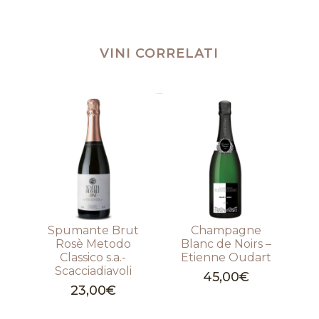
VINI CORRELATI
Prodotti correlati
Spumante Brut
Champagne
Rosè Metodo
Blanc de Noirs –
Classico s.a.-
Etienne Oudart
Scacciadiavoli
45,00
€
23,00
€