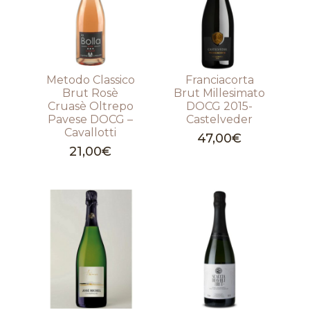
Metodo Classico
Franciacorta
Brut Rosè
Brut Millesimato
Cruasè Oltrepo
DOCG 2015-
Pavese DOCG –
Castelveder
Cavallotti
47,00
€
21,00
€