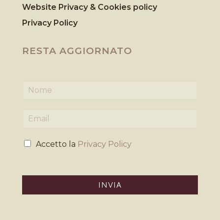
Website Privacy & Cookies
policy
Privacy Policy
RESTA AGGIORNATO
N
o
m
E
e
m
*
a
P
i
Accetto la
Privacy Policy
r
l
i
*
v
a
INVIA
c
y
*