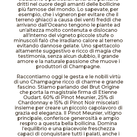
dritti nel cuore degli amanti delle bollicine
più famose del mondo. Lo sapevate, per
esempio, che i vigneron per evitare che il
terreno ghiacci a causa dei venti freddi che
arrivano dall’Oceano tengono le piante ad
un’altezza molto contenuta e dislocano
all’interno del vigneto piccole stufe o
minuscoli falò che irradiano calore al terreno
evitando dannose gelate. Uno spettacolo
altamente suggestivo e ricco di magia che
testimonia, senza alcun dubbio, il grande
amore e la naturale passione che muove i
produttori di Champagne.
Raccontiamo oggi le gesta e le nobili virtù
di uno Champagne ricco di charme e grande
fascino. Stiamo parlando del Brut Origine
che porta la magistrale firma di Etienne
Oudart. 60% di Pinot Meunier, 25% di
Chardonnay e 15% di Pinot Noir miscelati
insieme per creare un piccolo capolavoro di
grazia ed eleganza. Il Pinot Meunier, vitigno
principale, conferisce generosità e ampio
respiro a questa bella bollicina. Domina
l’equilibrio e una piacevole freschezza
capaci di conquistare tutti i palati, anche i