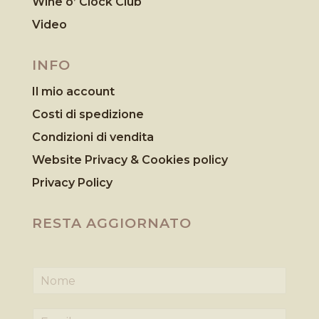
Wine o’ Clock Club
Video
INFO
Il mio account
Costi di spedizione
Condizioni di vendita
Website Privacy & Cookies
policy
Privacy Policy
RESTA AGGIORNATO
N
o
m
E
e