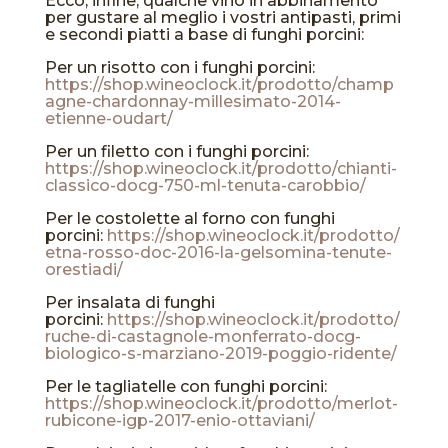
Ecco, infine, qualche vino in abbinamento
per gustare al meglio i vostri antipasti, primi
e secondi piatti a base di funghi porcini:
Per un risotto con i funghi porcini:
https://shop.wineoclock.it/prodotto/champ
agne-chardonnay-millesimato-2014-
etienne-oudart/
Per un filetto con i funghi porcini:
https://shop.wineoclock.it/prodotto/chianti-
classico-docg-750-ml-tenuta-carobbio/
Per le costolette al forno con funghi
porcini:
https://shop.wineoclock.it/prodotto/
etna-rosso-doc-2016-la-gelsomina-tenute-
orestiadi/
Per insalata di funghi
porcini:
https://shop.wineoclock.it/prodotto/
ruche-di-castagnole-monferrato-docg-
biologico-s-marziano-2019-poggio-ridente/
Per le tagliatelle con funghi porcini:
https://shop.wineoclock.it/prodotto/merlot-
rubicone-igp-2017-enio-ottaviani/