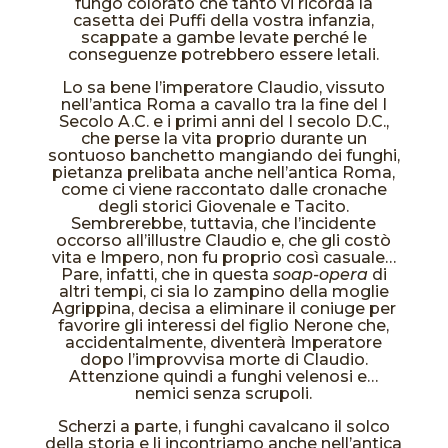
fungo colorato che tanto vi ricorda la
casetta dei Puffi della vostra infanzia,
scappate a gambe levate perché le
conseguenze potrebbero essere letali.
Lo sa bene l’imperatore Claudio, vissuto
nell’antica Roma a cavallo tra la fine del I
Secolo A.C. e i primi anni del I secolo D.C.,
che perse la vita proprio durante un
sontuoso banchetto mangiando dei funghi,
pietanza prelibata anche nell’antica Roma,
come ci viene raccontato dalle cronache
degli storici Giovenale e Tacito.
Sembrerebbe, tuttavia, che l’incidente
occorso all’illustre Claudio e, che gli costò
vita e Impero, non fu proprio così casuale…
Pare, infatti, che in questa
soap-opera
di
altri tempi, ci sia lo zampino della moglie
Agrippina, decisa a eliminare il coniuge per
favorire gli interessi del figlio Nerone che,
accidentalmente, diventerà Imperatore
dopo l’improvvisa morte di Claudio.
Attenzione quindi a funghi velenosi e…
nemici senza scrupoli.
Scherzi a parte, i funghi cavalcano il solco
della storia e li incontriamo anche nell’antica