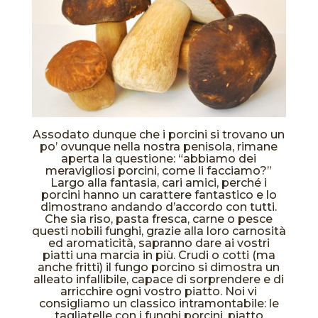
Assodato dunque che i porcini si trovano un
po’ ovunque nella nostra penisola, rimane
aperta la questione: “abbiamo dei
meravigliosi porcini, come li facciamo?”
Largo alla fantasia, cari amici, perché i
porcini hanno un carattere fantastico e lo
dimostrano andando d’accordo con tutti.
Che sia riso, pasta fresca, carne o pesce
questi nobili funghi, grazie alla loro carnosità
ed aromaticità, sapranno dare ai vostri
piatti una marcia in più. Crudi o cotti (ma
anche fritti) il fungo porcino si dimostra un
alleato infallibile, capace di sorprendere e di
arricchire ogni vostro piatto. Noi vi
consigliamo un classico intramontabile: le
tagliatelle con i funghi porcini, piatto