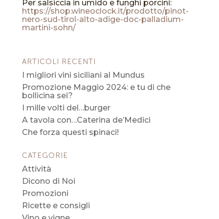
Per salsiccia in umido e funghi porcini:
https://shop.wineoclock.it/prodotto/pinot-
nero-sud-tirol-alto-adige-doc-palladium-
martini-sohn/
ARTICOLI RECENTI
I migliori vini siciliani al Mundus
Promozione Maggio 2024: e tu di che
bollicina sei?
I mille volti del…burger
A tavola con…Caterina de’Medici
Che forza questi spinaci!
CATEGORIE
Attività
Dicono di Noi
Promozioni
Ricette e consigli
Vino e vigne